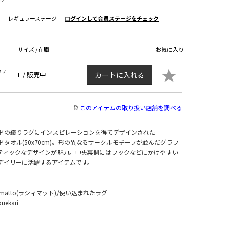
レギュラーステージ
ログインして会員ステージをチェック
サイズ / 在庫
お気に入り
★
ホワ
F /
販売中
カートに入れる
このアイテムの取り扱い店舗を調べる
ドの織りラグにインスピレーションを得てデザインされた
ハンドタオル(50x70cm)。形の異なるサークルモチーフが並んだグラフ
ティックなデザインが魅力。中央裏側にはフックなどにかけやすい
デイリーに活躍するアイテムです。
matto(ラシィマット)/使い込まれたラグ
uekari