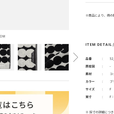
※商品により、柄の
OOM
ITEM DETAIL
品番
:
52
原産国
:
-
素材
:
コ
カラー
:
ブ
サイズ
:
F
実寸
:
F
※ 採寸の詳細につ