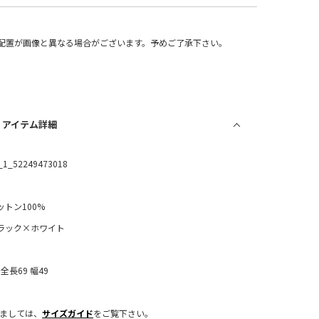
配置が画像と異なる場合がございます。予めご了承下さい。
/ アイテム詳細
_1_52249473018
ットン100%
ラック×ホワイト
：全長69 幅49
きましては、
サイズガイド
をご覧下さい。