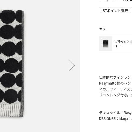
57ポイント還元
カラー
ブラック×
イト
伝統的なフィンラン
Rasymatto柄の
ィカルでアーティス
ブランドタグ付き。
テキスタイル：Rasy
DESIGNER：Maija Lo