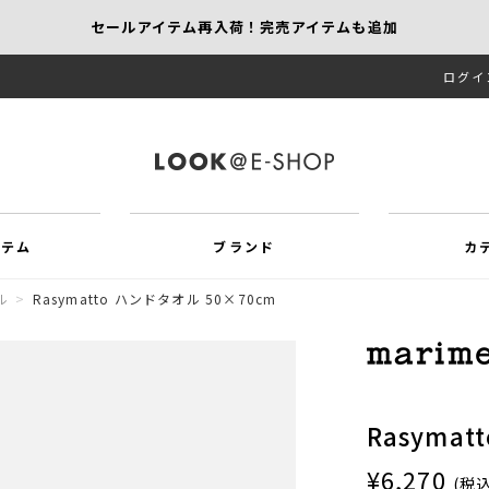
セールアイテム再入荷！完売アイテムも追加
ログイ
【KEITH/SCAPA】先行受注｜1,000円オフ
MORE SALE開催中！MAX60％OFF
イテム
ブランド
カ
ル
>
Rasymatto ハンドタオル 50×70cm
Rasyma
¥6,270
(税込