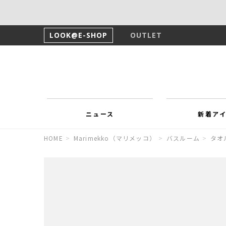
LOOK@E-SHOP
OUTLET
ニュース
新着ア
HOME
>
Marimekko（マリメッコ）
>
バスルーム
>
タオ