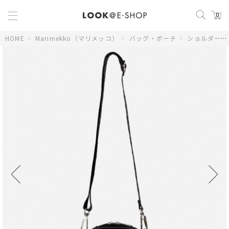
0
HOME
>
Marimekko（マリメッコ）
>
バッグ・ポーチ
>
ショルダーバッグ