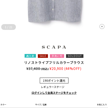
1
/
21
再入荷
手洗い可
SALE
SOLDOUT
リノストライプフリルカラーブラウス
¥37,400
¥20,900
(44%OFF)
(税込)
190ポイント還元
レギュラーステージ
ログインして会員ステージをチェック
カラー
サイズ / 在庫
お気に入り