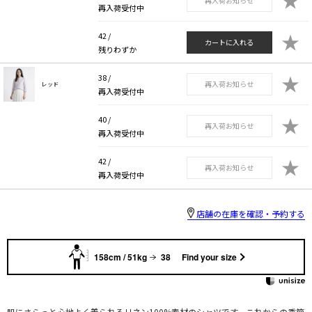
再入荷お知らせ
再入荷受付中
★
42 /
カートに入れる
残りわずか
★
38 /
再入荷お知らせ
レッド
再入荷受付中
★
40 /
再入荷お知らせ
再入荷受付中
★
42 /
再入荷お知らせ
再入荷受付中
店舗の在庫を確認・予約する
158cm / 51kg
38
Find your size
肌にさらっと心地よく着られるリネン100%素材のシャツです。これからの季節