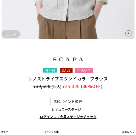
1
/
24
再入荷
手洗い可
SALE
リノストライプスタンドカラーブラウス
¥39,600
¥25,300
(36%OFF)
(税込)
230ポイント還元
レギュラーステージ
ログインして会員ステージをチェック
カラー
サイズ / 在庫
お気に入り