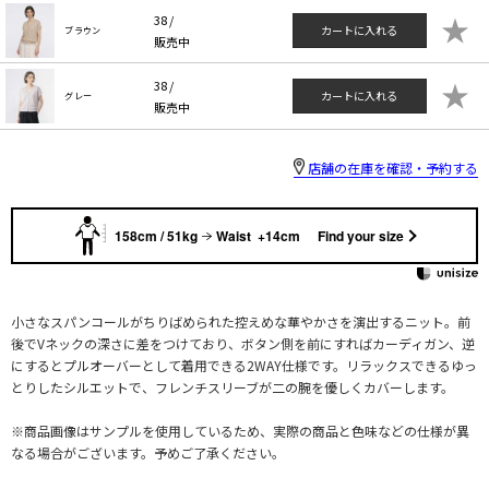
★
38 /
カートに入れる
ブラウン
販売中
★
38 /
カートに入れる
グレー
販売中
店舗の在庫を確認・予約する
158cm / 51kg
Waist +14cm
Find your size
小さなスパンコールがちりばめられた控えめな華やかさを演出するニット。前
後でVネックの深さに差をつけており、ボタン側を前にすればカーディガン、逆
にするとプルオーバーとして着用できる2WAY仕様です。リラックスできるゆっ
とりしたシルエットで、フレンチスリーブが二の腕を優しくカバーします。
※商品画像はサンプルを使用しているため、実際の商品と色味などの仕様が異
なる場合がございます。予めご了承ください。