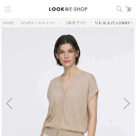
0
HOME
>
SCAPA（スキャパ）
>
《再値下げ》
>
リトルスパン2WAYニット