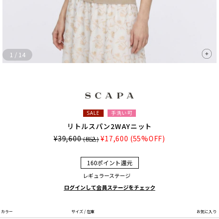
1
/
14
手洗い可
SALE
リトルスパン2WAYニット
¥39,600
¥17,600
(55%OFF)
(税込)
160ポイント還元
レギュラーステージ
ログインして会員ステージをチェック
カラー
サイズ / 在庫
お気に入り