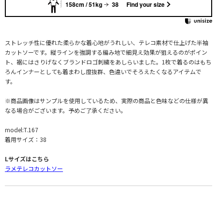
158cm / 51kg
38
Find your size
ストレッチ性に優れた柔らかな着心地がうれしい、テレコ素材で仕上げた半袖
カットソーです。縦ラインを強調する編み地で細見え効果が狙えるのがポイン
ト、裾にはさりげなくブランドロゴ刺繍をあしらいました。1枚で着るのはもち
ろんインナーとしても着まわし度抜群、色違いでそろえたくなるアイテムで
す。
※商品画像はサンプルを使用しているため、実際の商品と色味などの仕様が異
なる場合がございます。予めご了承ください。
model:T.167
着用サイズ：38
Lサイズはこちら
ラメテレコカットソー