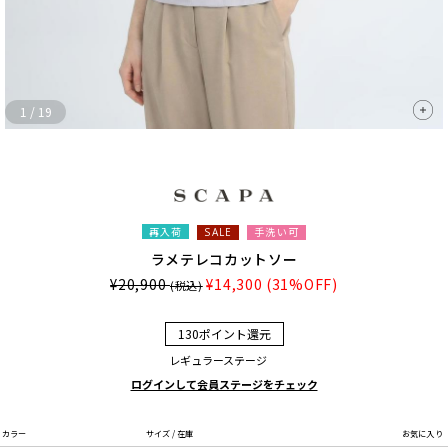
1
/
19
再入荷
手洗い可
SALE
ラメテレコカットソー
¥20,900
¥14,300
(31%OFF)
(税込)
130ポイント還元
レギュラーステージ
ログインして会員ステージをチェック
カラー
サイズ / 在庫
お気に入り