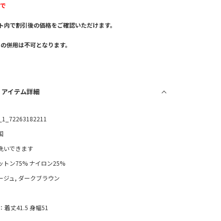
まで
ト内で割引後の価格をご確認いただけます。
。
との併用は不可となります。
/ アイテム詳細
_1_72263182211
国
洗いできます
ットン75% ナイロン25%
ージュ, ダークブラウン
：着丈41.5 身幅51