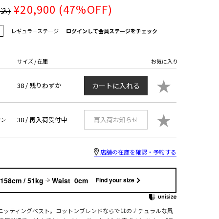
¥20,900
(47%OFF)
税込)
レギュラーステージ
ログインして会員ステージをチェック
サイズ / 在庫
お気に入り
★
38 /
残りわずか
カートに入れる
★
38 /
再入荷受付中
再入荷お知らせ
ウン
店舗の在庫を確認・予約する
158cm / 51kg
Waist 0cm
Find your size
ニッティングベスト。コットンブレンドならではのナチュラルな風