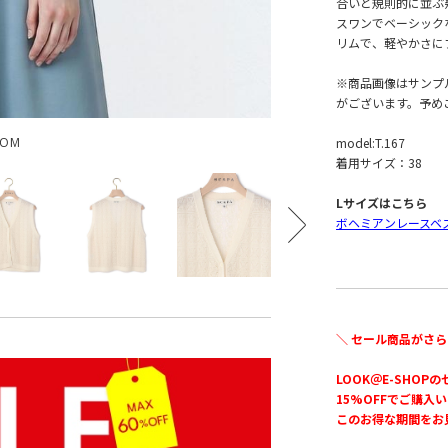
合いと規則的に並ぶ
スワンでベーシック
リムで、軽やかさに
※商品画像はサンプ
がございます。予め
model:T.167
OOM
着用サイズ：38
Lサイズはこちら
ボヘミアンレースベ
＼ セール商品がさら
LOOK＠E-SHOP
15%OFFでご購入
このお得な期間をお