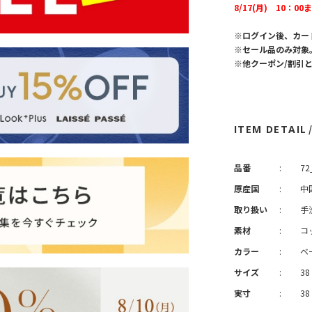
8/17(月) 10：00
※ログイン後、カー
※セール品のみ対象
※他クーポン/割引
ITEM DETAIL
品番
:
72
原産国
:
中
取り扱い
:
手
素材
:
コ
カラー
:
ベ
サイズ
:
38
実寸
:
38