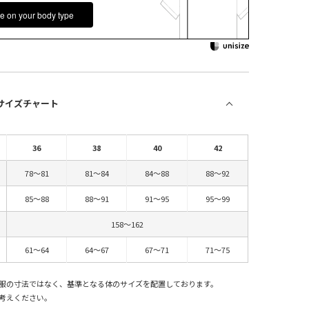
e on your body type
 サイズチャート
36
38
40
42
78～81
81～84
84～88
88～92
85～88
88～91
91～95
95～99
158～162
61～64
64～67
67～71
71～75
服の寸法ではなく、基準となる体のサイズを配置しております。
考えください。