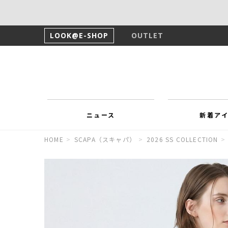
LOOK@E-SHOP
OUTLET
ニュース
新着ア
HOME
>
SCAPA（スキャパ）
>
2026 SS COLLECTION
>