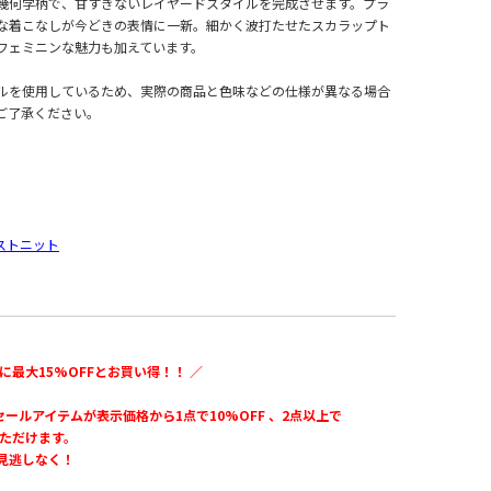
幾何学柄で、甘すぎないレイヤードスタイルを完成させます。プラ
な着こなしが今どきの表情に一新。細かく波打たせたスカラップト
フェミニンな魅力も加えています。
ルを使用しているため、実際の商品と色味などの仕様が異なる場合
ご了承ください。
ストニット
に最大15%OFFとお買い得！！ ／
のセールアイテムが表示価格から1点で10%OFF 、2点以上で
いただけます。
見逃しなく！