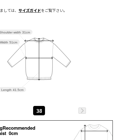
きましては、
サイズガイド
をご覧下さい。
Shoulder width
31cm
Width
51cm
Length
41.5cm
38
kgRecommended
ist 0cm