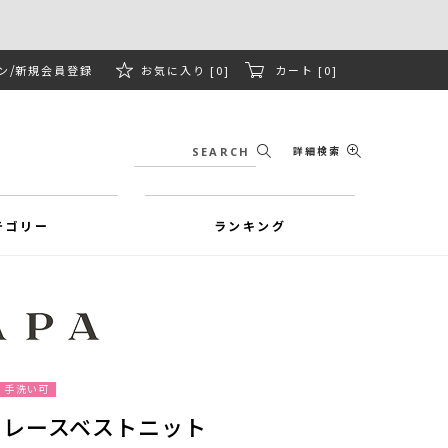
ン
新規会員登録
お気に入り [0]
カート [0]
詳細検索
テゴリー
ランキング
手洗い可
ンレースベストニット