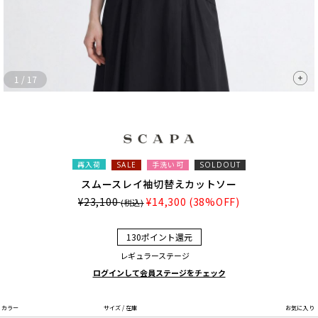
1
/
17
再入荷
手洗い可
SALE
SOLDOUT
スムースレイ袖切替えカットソー
¥23,100
¥14,300
(38%OFF)
(税込)
130ポイント還元
レギュラーステージ
ログインして会員ステージをチェック
カラー
サイズ / 在庫
お気に入り