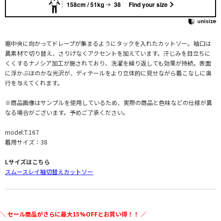
158cm / 51kg
38
Find your size
裾中央に向かってドレープが集まるようにタックを入れたカットソー。袖口は
異素材で切り替え、さりげなくアクセントを加えています。汗じみを目立ちに
くくするナノシア加工が施されており、洗濯を繰り返しても効果が持続。表面
に浮かぶほのかな光沢が、ディテールをより立体的に見せながら着こなしに奥
行を与えてくれます。
※商品画像はサンプルを使用しているため、実際の商品と色味などの仕様が異
なる場合がございます。予めご了承ください。
model:T.167
着用サイズ：38
Lサイズはこちら
スムースレイ袖切替えカットソー
＼ セール商品がさらに最大15%OFFとお買い得！！ ／