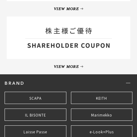
VIEW MORE
VIEW MORE
BRAND
SCAPA
KEITH
IL BISONTE
Marimekko
Laisse Passe
e-Look+Plus