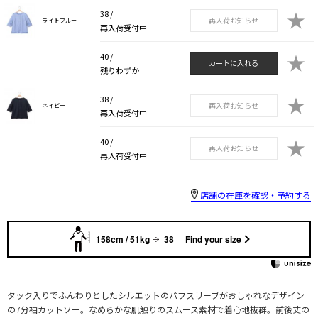
★
38 /
再入荷お知らせ
ライトブルー
再入荷受付中
★
40 /
カートに入れる
残りわずか
★
38 /
再入荷お知らせ
ネイビー
再入荷受付中
★
40 /
再入荷お知らせ
再入荷受付中
店舗の在庫を確認・予約する
158cm / 51kg
38
Find your size
タック入りでふんわりとしたシルエットのパフスリーブがおしゃれなデザイン
の7分袖カットソー。なめらかな肌触りのスムース素材で着心地抜群。前後丈の