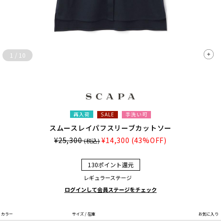
1
/
10
再入荷
手洗い可
SALE
スムースレイパフスリーブカットソー
¥25,300
¥14,300
(43%OFF)
(税込)
130ポイント還元
レギュラーステージ
ログインして会員ステージをチェック
カラー
サイズ / 在庫
お気に入り