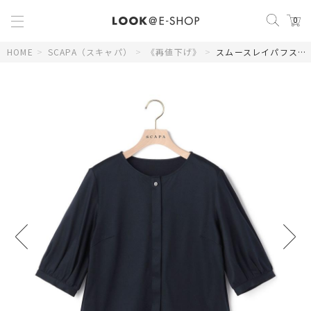
0
HOME
>
SCAPA（スキャパ）
>
《再値下げ》
>
スムースレイパフスリーブカットソー