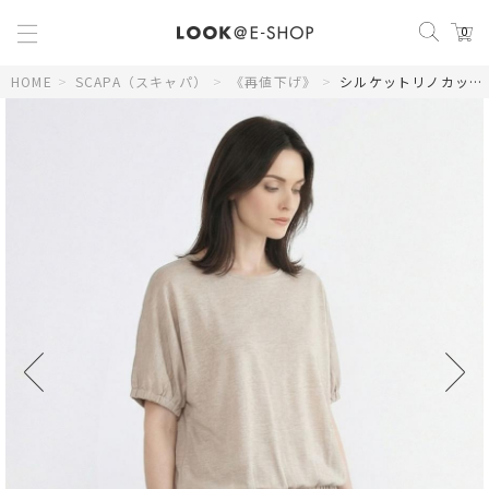
0
HOME
>
SCAPA（スキャパ）
>
《再値下げ》
>
シルケットリノカットソー