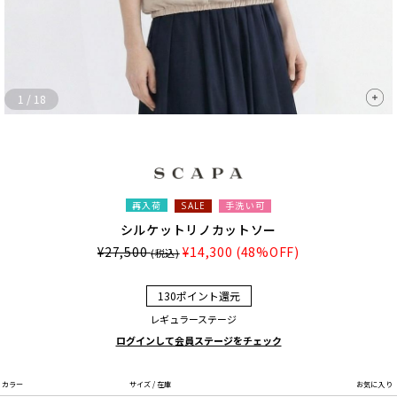
1
/
18
再入荷
手洗い可
SALE
シルケットリノカットソー
¥27,500
¥14,300
(48%OFF)
(税込)
130ポイント還元
レギュラーステージ
ログインして会員ステージをチェック
カラー
サイズ / 在庫
お気に入り