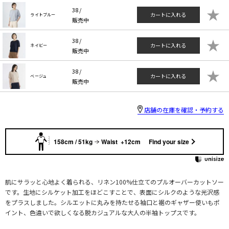
★
38 /
カートに入れる
ライトブルー
販売中
★
38 /
カートに入れる
ネイビー
販売中
★
38 /
カートに入れる
ベージュ
販売中
店舗の在庫を確認・予約する
158cm / 51kg
Waist +12cm
Find your size
肌にサラッと心地よく着られる、リネン100%仕立てのプルオーバーカットソー
です。生地にシルケット加工をほどこすことで、表面にシルクのような光沢感
をプラスしました。シルエットに丸みを持たせる袖口と裾のギャザー使いもポ
イント、色違いで欲しくなる脱カジュアルな大人の半袖トップスです。