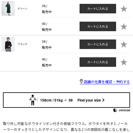
★
38 /
カートに入れる
グリーン
販売中
★
40 /
カートに入れる
販売中
★
38 /
カートに入れる
ブラック
販売中
★
40 /
カートに入れる
販売中
店舗の在庫を確認・予約する
158cm / 51kg
38
Find your size
取り外し可能なボウタイリボン付きの長袖ブラウス。ボウタイを外すとノーカ
ーラーのすっきりとしたデザインになり、異なる2つの雰囲気の着こなしを楽し