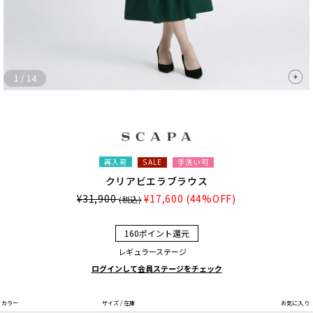
1
/
14
再入荷
手洗い可
SALE
クリアビエラブラウス
¥31,900
¥17,600
(44%OFF)
(税込)
160ポイント還元
レギュラーステージ
ログインして会員ステージをチェック
カラー
サイズ / 在庫
お気に入り