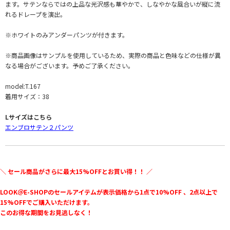
ます。サテンならではの上品な光沢感も華やかで、しなやかな風合いが縦に流
れるドレープを演出。
※ホワイトのみアンダーパンツが付きます。
※商品画像はサンプルを使用しているため、実際の商品と色味などの仕様が異
なる場合がございます。予めご了承ください。
model:T.167
着用サイズ：38
Lサイズはこちら
エンブロサテン２パンツ
＼ セール商品がさらに最大15%OFFとお買い得！！ ／
LOOK＠E-SHOPのセールアイテムが表示価格から1点で10%OFF 、2点以上で
15%OFFでご購入いただけます。
このお得な期間をお見逃しなく！