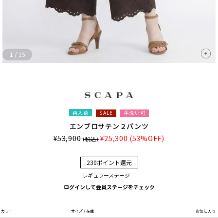
1
/
15
再入荷
手洗い可
SALE
エンブロサテン２パンツ
¥53,900
¥25,300
(53%OFF)
(税込)
230ポイント還元
レギュラーステージ
ログインして会員ステージをチェック
カラー
サイズ / 在庫
お気に入り