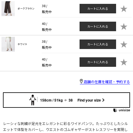
★
38 /
カートに入れる
ダークブラウン
販売中
★
40 /
カートに入れる
販売中
★
38 /
カートに入れる
ホワイト
販売中
★
40 /
カートに入れる
販売中
店舗の在庫を確認・予約する
158cm / 51kg
38
Find your size
レーシィな刺繍が足元をエレガントに彩るワイドパンツ。たっぷりとしたシル
エットで体型をカバーし、ウエストのゴムギャザーがストレスフリーを実現し