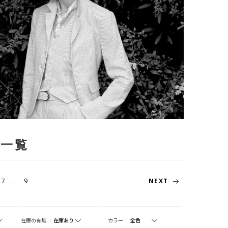
品一覧
...
7
9
NEXT
在庫の有無
:
カラー
: