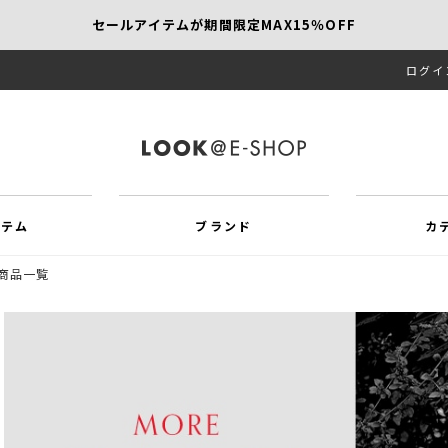
セールアイテムが期間限定MAX15％OFF
ログイ
【SCAPA】今すぐ着たい新作アイテム10％OFF
再値下げアイテムが追加！MORE SALE開催中！
イテム
ブランド
カ
商品一覧