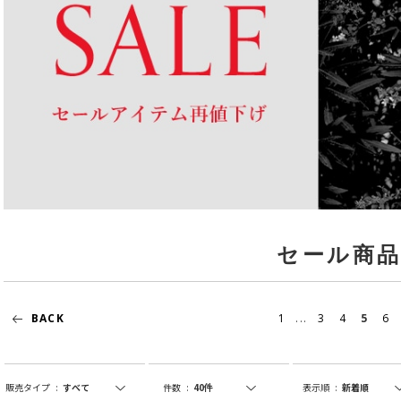
セール商
...
BACK
1
3
4
5
6
販売タイプ
:
件数
:
表示順
: