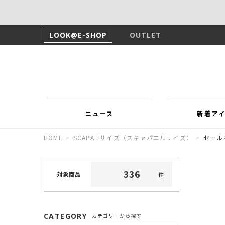
LOOK@E-SHOP
OUTLET
ニュース
新着ア
HOME
>
SCAPA Lサイズ（スキャパエルサイズ）
>
セール
3
3
6
対象商品
件
CATEGORY
カテゴリーから探す