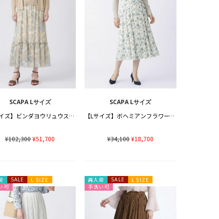
SCAPA Lサイズ
SCAPA Lサイズ
【Lサイズ】ビンダヨウリュウスカート
【Lサイズ】ボヘミアンフラワースカート
¥102,300
¥51,700
¥34,100
¥18,700
荷
SALE
L SIZE
再入荷
SALE
L SIZE
い可
手洗い可