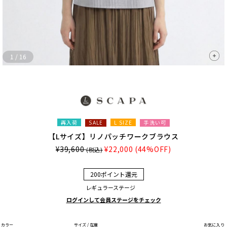
1
/
16
再入荷
L SIZE
手洗い可
SALE
【Lサイズ】リノパッチワークブラウス
¥39,600
¥22,000
(44%OFF)
(税込)
200ポイント還元
レギュラーステージ
ログインして会員ステージをチェック
カラー
サイズ / 在庫
お気に入り