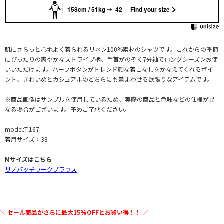
158cm / 51kg
42
Find your size
肌にさらっと心地よく着られるリネン100%素材のシャツです。これからの季節
にぴったりの爽やかなストライプ柄、手首がのぞく7分袖でロングシーズンお使
いいただけます。ハーフボタンがトレンド顔な着こなしをかなえてくれるポイ
ント、きれいめとカジュアルのどちらにも着まわせる欲張りなアイテムです。
※商品画像はサンプルを使用しているため、実際の商品と色味などの仕様が異
なる場合がございます。予めご了承ください。
model:T.167
着用サイズ：38
Mサイズはこちら
リノパッチワークブラウス
＼ セール商品がさらに最大15%OFFとお買い得！！ ／