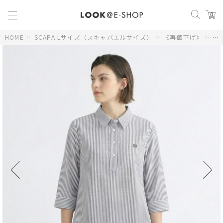
0
HOME
>
SCAPA Lサイズ（スキャパエルサイズ）
>
《再値下げ》
>
【