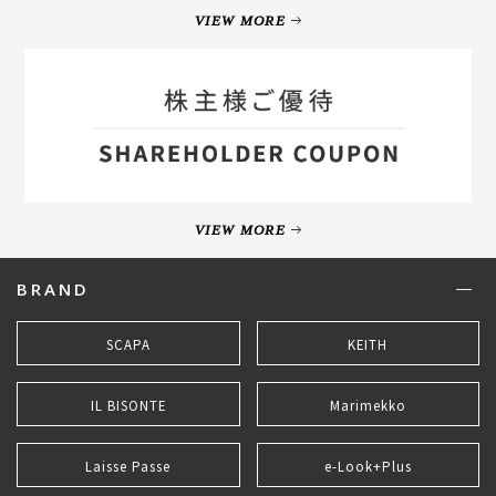
VIEW MORE
VIEW MORE
BRAND
SCAPA
KEITH
IL BISONTE
Marimekko
Laisse Passe
e-Look+Plus