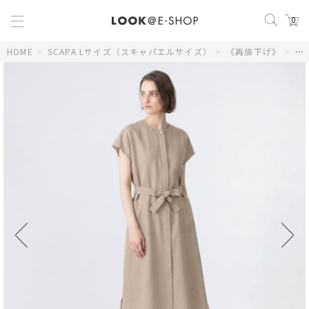
0
HOME
>
SCAPA Lサイズ（スキャパエルサイズ）
>
《再値下げ》
>
【