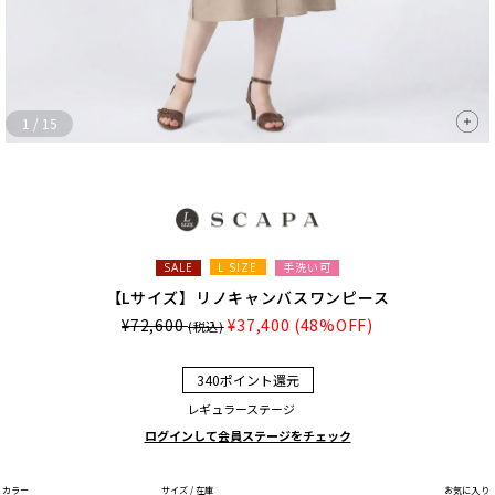
1
/
15
L SIZE
手洗い可
SALE
【Lサイズ】リノキャンバスワンピース
¥72,600
¥37,400
(48%OFF)
(税込)
340ポイント還元
レギュラーステージ
ログインして会員ステージをチェック
カラー
サイズ / 在庫
お気に入り