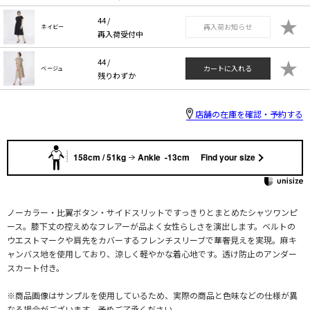
★
44 /
再入荷お知らせ
ネイビー
再入荷受付中
★
44 /
カートに入れる
ベージュ
残りわずか
店舗の在庫を確認・予約する
158cm / 51kg
Ankle -13cm
Find your size
ノーカラー・比翼ボタン・サイドスリットですっきりとまとめたシャツワンピ
ース。膝下丈の控えめなフレアーが品よく女性らしさを演出します。ベルトの
ウエストマークや肩先をカバーするフレンチスリーブで華奢見えを実現。麻キ
ャンバス地を使用しており、涼しく軽やかな着心地です。透け防止のアンダー
スカート付き。
※商品画像はサンプルを使用しているため、実際の商品と色味などの仕様が異
なる場合がございます。予めご了承ください。