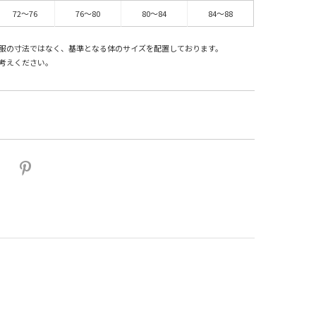
72～76
76～80
80～84
84～88
服の寸法ではなく、基準となる体のサイズを配置しております。
考えください。