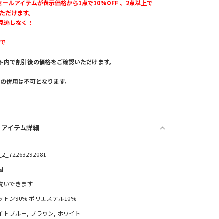
のセールアイテムが表示価格から1点で10%OFF 、2点以上で
いただけます。
見逃しなく！
まで
ト内で割引後の価格をご確認いただけます。
。
との併用は不可となります。
/ アイテム詳細
_2_72263292081
国
洗いできます
ットン90% ポリエステル10%
イトブルー, ブラウン, ホワイト