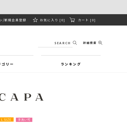
ン
新規会員登録
お気に入り [0]
カート [0]
詳細検索
テゴリー
ランキング
L SIZE
手洗い可