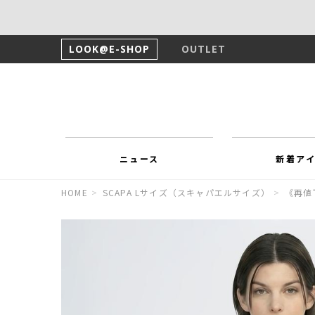
LOOK@E-SHOP
OUTLET
ニュース
新着ア
HOME
>
SCAPA Lサイズ（スキャパエルサイズ）
>
《再値