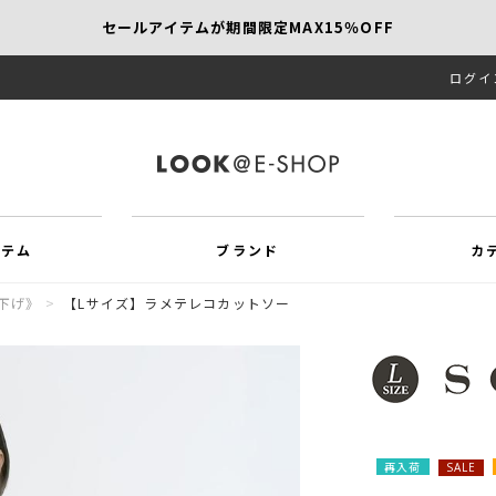
セールアイテムが期間限定MAX15％OFF
ログイ
【SCAPA】今すぐ着たい新作アイテム10％OFF
再値下げアイテムが追加！MORE SALE開催中！
イテム
ブランド
カ
下げ》
>
【Lサイズ】ラメテレコカットソー
再入荷
SALE