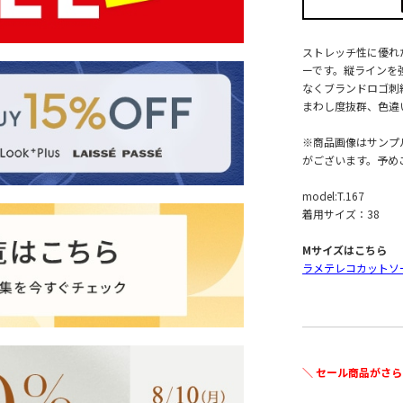
ストレッチ性に優れ
ーです。縦ラインを
なくブランドロゴ刺
まわし度抜群、色違
※商品画像はサンプ
がございます。予め
model:T.167
着用サイズ：38
Mサイズはこちら
ラメテレコカットソ
＼ セール商品がさら