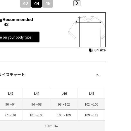
42
44
46
kgRecommended
42
e on your body type
 サイズチャート
L42
L44
L46
L48
90～94
94～98
98～102
102～106
97～101
101～105
105～109
109～113
158～162