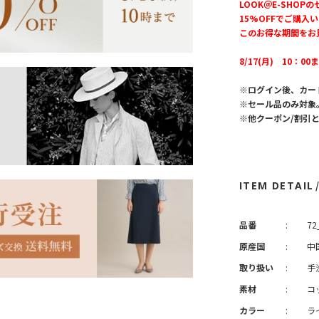
LOOK＠E-SHOP
15%OFFでご購入
このお得な期間をお
8/17(月) 10：00
※ログイン後、カー
※セール品のみ対象
※他クーポン/割引
ITEM DETAIL
品番
:
72
原産国
:
中
取り扱い
:
手
素材
:
コ
カラー
:
ラ