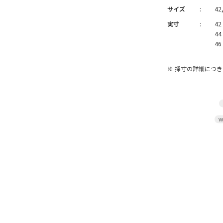
サイズ
:
42,
実寸
:
42
44
46
※ 採寸の詳細につ
W