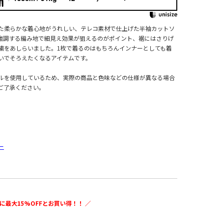
た柔らかな着心地がうれしい、テレコ素材で仕上げた半袖カットソ
強調する編み地で細見え効果が狙えるのがポイント、裾にはさりげ
繍をあしらいました。1枚で着るのはもちろんインナーとしても着
いでそろえたくなるアイテムです。
ルを使用しているため、実際の商品と色味などの仕様が異なる場合
ご了承ください。
ー
に最大15%OFFとお買い得！！ ／