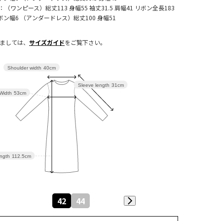
4：（ワンピース）総丈113 身幅55 袖丈31.5 肩幅41 リボン全長183
ボン幅6 （アンダードレス）総丈100 身幅51
きましては、
サイズガイド
をご覧下さい。
Shoulder width
40cm
Sleeve length
31cm
Width
53cm
ngth
112.5cm
42
44