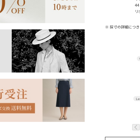
4
リ
※ 採寸の詳細につ
Le