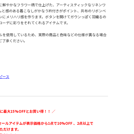
に鮮やかなフラワー柄で仕上げた、アーティスティックなリネンワ
んと感のある着こなしがかなう衿付きがポイント、共布のリボンベ
ンにメリハリ感を作ります。ボタンを開けてガウンっぽく羽織るの
コーデに彩りをそれてくれるアイテムです。
ルを使用しているため、実際の商品と色味などの仕様が異なる場合
ご了承ください。
ピース
に最大15%OFFとお買い得！！ ／
のセールアイテムが表示価格から1点で10%OFF 、2点以上で
いただけます。