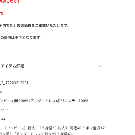
見逃しなく！
まで
ト内で割引後の価格をご確認いただけます。
。
との併用は不可となります。
/ アイテム詳細
_2_72263212001
本
ワンピース)麻100% (アンダードレス)ポリエステル100%
ワイト
, 44
2：（ワンピース）総丈112.5 身幅53 袖丈31 肩幅40 リボン全長179
ボン幅6 （アンダードレス）総丈99.5 身幅49