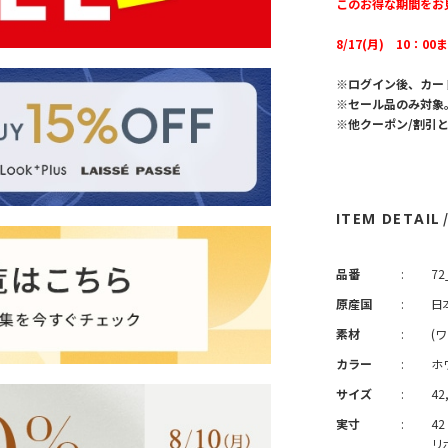
このお得な期間をお
8/17(月) 10：00
※ログイン後、カー
※セール品のみ対象
※他クーポン/割引
ITEM DETAIL
品番
:
72
原産国
:
日
素材
:
(
カラー
:
ホ
サイズ
:
42
実寸
:
4
リ