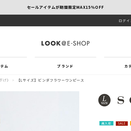
セールアイテムが期間限定MAX15％OFF
ログイ
【SCAPA】今すぐ着たい新作アイテム10％OFF
再値下げアイテムが追加！MORE SALE開催中！
イテム
ブランド
カ
下げ》
>
【Lサイズ】ビンダフラワーワンピース
再入荷
SALE