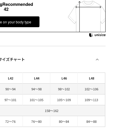
kgRecommended
42
e on your body type
 サイズチャート
L42
L44
L46
L48
90～94
94～98
98～102
102～106
97～101
101～105
105～109
109～113
158～162
72～76
76～80
80～84
84～88