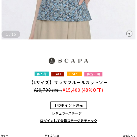
1
/
15
再入荷
L SIZE
手洗い可
SALE
【Lサイズ】サラサフルールカットソー
¥29,700
¥15,400
(48%OFF)
(税込)
140ポイント還元
レギュラーステージ
ログインして会員ステージをチェック
カラー
サイズ / 在庫
お気に入り