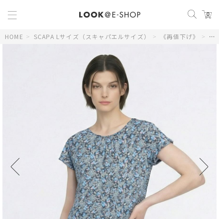
0
HOME
>
SCAPA Lサイズ（スキャパエルサイズ）
>
《再値下げ》
>
【