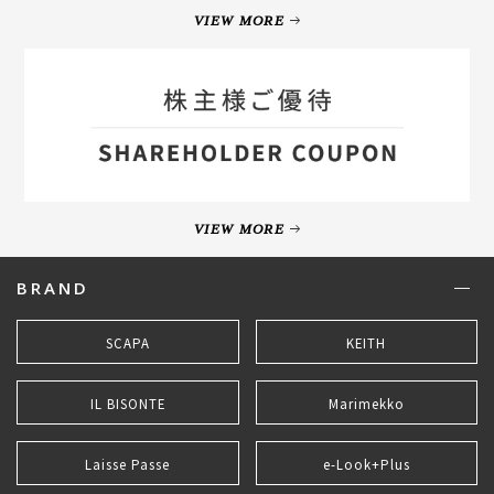
VIEW MORE
VIEW MORE
BRAND
SCAPA
KEITH
IL BISONTE
Marimekko
Laisse Passe
e-Look+Plus