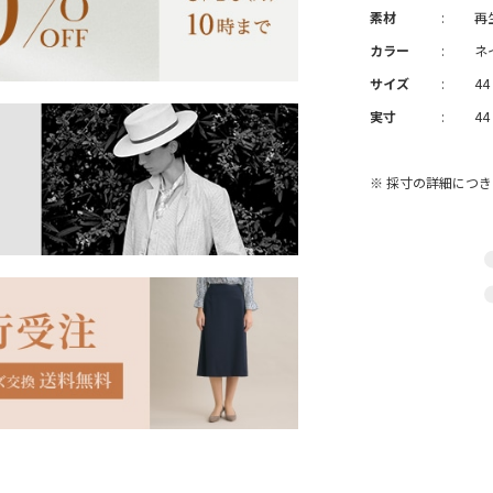
素材
:
再
カラー
:
ネ
サイズ
:
44
実寸
:
44
※ 採寸の詳細につ