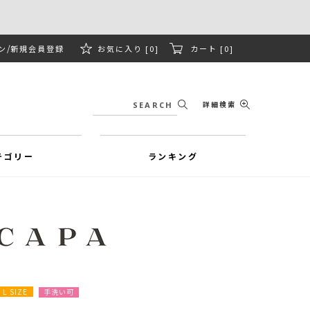
ン
新規会員登録
お気に入り [0]
カート [0]
詳細検索
テゴリー
ランキング
L SIZE
手洗い可