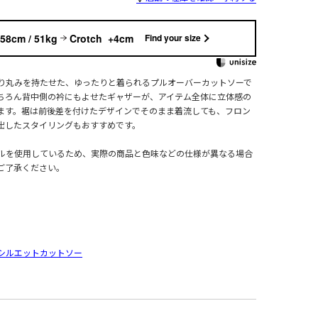
58cm / 51kg
Crotch +4cm
Find your size
り丸みを持たせた、ゆったりと着られるプルオーバーカットソーで
ちろん背中側の衿にもよせたギャザーが、アイテム全体に立体感の
ます。裾は前後差を付けたデザインでそのまま着流しても、フロン
を出したスタイリングもおすすめです。
ルを使用しているため、実際の商品と色味などの仕様が異なる場合
ご了承ください。
シルエットカットソー