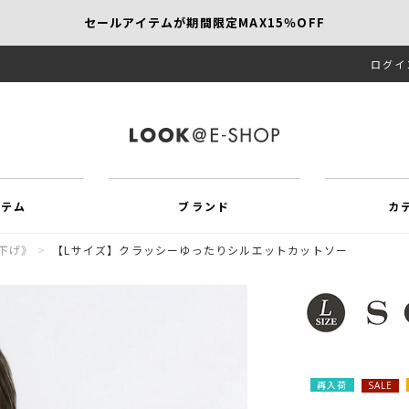
セールアイテムが期間限定MAX15％OFF
ログイ
【SCAPA】今すぐ着たい新作アイテム10％OFF
再値下げアイテムが追加！MORE SALE開催中！
イテム
ブランド
カ
下げ》
>
【Lサイズ】クラッシーゆったりシルエットカットソー
再入荷
SALE