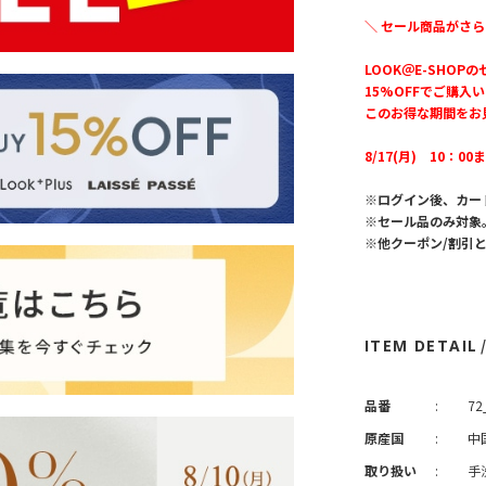
＼ セール商品がさら
LOOK＠E-SHOP
15%OFFでご購入
このお得な期間をお
8/17(月) 10：00
※ログイン後、カー
※セール品のみ対象
※他クーポン/割引
ITEM DETAIL
品番
:
72
原産国
:
中
取り扱い
:
手