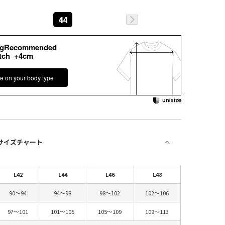
44
kgRecommended
tch +4cm
e on your body type
 サイズチャート
L42
L44
L46
L48
90～94
94～98
98～102
102～106
97～101
101～105
105～109
109～113