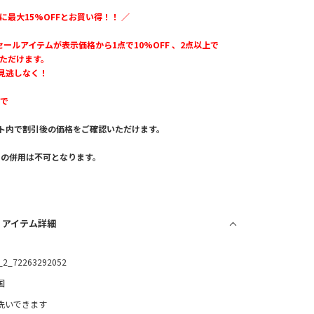
に最大15%OFFとお買い得！！ ／
のセールアイテムが表示価格から1点で10%OFF 、2点以上で
いただけます。
見逃しなく！
まで
ト内で割引後の価格をご確認いただけます。
。
との併用は不可となります。
/ アイテム詳細
_2_72263292052
国
洗いできます