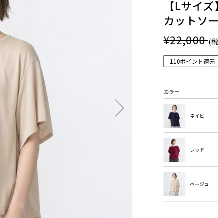
【Lサイ
カットソ
¥22,000
(
110ポイント還元
カラー
ネイビー
レッド
ベージュ