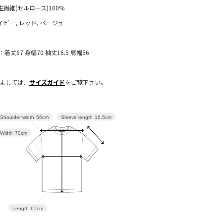
生繊維(セルロース)100%
イビー, レッド, ベージュ
：着丈67 身幅70 袖丈16.5 肩幅56
きましては、
サイズガイド
をご覧下さい。
Sleeve length
16.5cm
Shoulder width
56cm
Width
70cm
Length
67cm