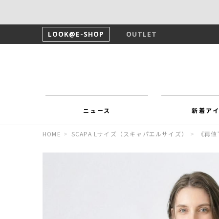
LOOK@E-SHOP
OUTLET
ニュース
新着ア
HOME
>
SCAPA Lサイズ（スキャパエルサイズ）
>
《再値