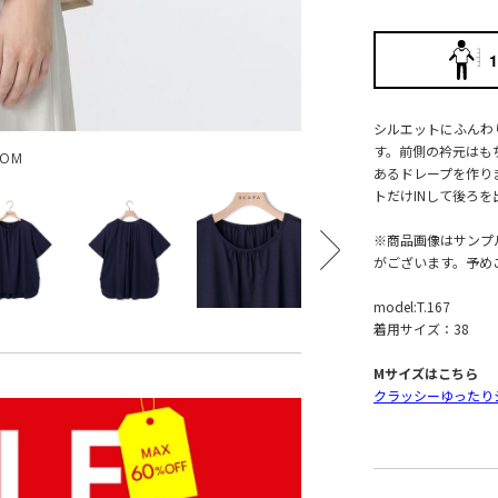
1
シルエットにふんわ
す。前側の衿元はも
OOM
あるドレープを作り
トだけINして後ろ
※商品画像はサンプ
がございます。予め
model:T.167
着用サイズ：38
Mサイズはこちら
クラッシーゆったり