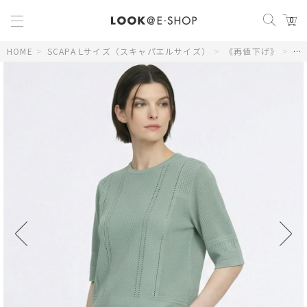
0
HOME
>
SCAPA Lサイズ（スキャパエルサイズ）
>
《再値下げ》
>
【