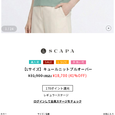
1
/
24
再入荷
L SIZE
手洗い可
SALE
【Lサイズ】キュールニットプルオーバー
¥31,900
¥18,700
(41%OFF)
(税込)
170ポイント還元
レギュラーステージ
ログインして会員ステージをチェック
カラー
サイズ / 在庫
お気に入り