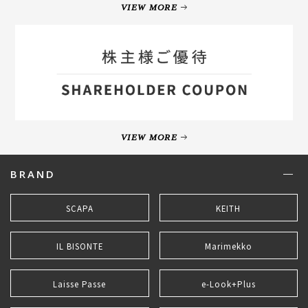
VIEW MORE
VIEW MORE
BRAND
SCAPA
KEITH
IL BISONTE
Marimekko
Laisse Passe
e-Look+Plus