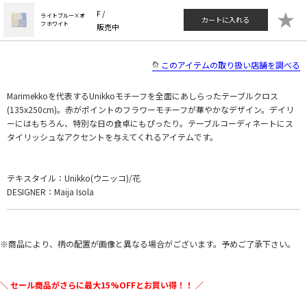
★
F /
ライトブルー×オ
カートに入れる
フホワイト
販売中
このアイテムの取り扱い店舗を調べる
Marimekkoを代表するUnikkoモチーフを全面にあしらったテーブルクロス
(135x250cm)。赤がポイントのフラワーモチーフが華やかなデザイン。デイリ
ーにはもちろん、特別な日の食卓にもぴったり。テーブルコーディネートにス
タイリッシュなアクセントを与えてくれるアイテムです。
テキスタイル：Unikko(ウニッコ)/花
DESIGNER：Maija Isola
※商品により、柄の配置が画像と異なる場合がございます。予めご了承下さい。
＼ セール商品がさらに最大15%OFFとお買い得！！ ／