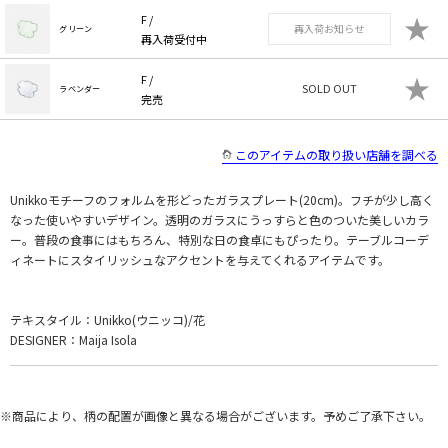
★
F /
再入荷お知らせ
グリーン
再入荷受付中
★
F /
SOLD OUT
ラベンダー
完売
このアイテムの取り扱い店舗を調べる
Unikkoモチーフのフォルムを形どったガラスプレート(20cm)。フチが少し高く
なった使いやすいデザイン。透明のガラスにうっすらと色のついた美しいカラ
ー。普段の食事にはもちろん、特別な日の食卓にもぴったり。テーブルコーデ
ィネートにスタイリッシュなアクセントを与えてくれるアイテムです。
テキスタイル：Unikko(ウニッコ)/花
DESIGNER：Maija Isola
※商品により、柄の配置が画像と異なる場合がございます。予めご了承下さい。