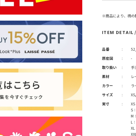
※商品により、柄の
ITEM DETAIL
品番
:
52
原産国
:
-
取り扱い
:
手
素材
:
レ
カラー
:
ラ
サイズ
:
XS,
実寸
:
XS
S：
M：
L：
XL
XX