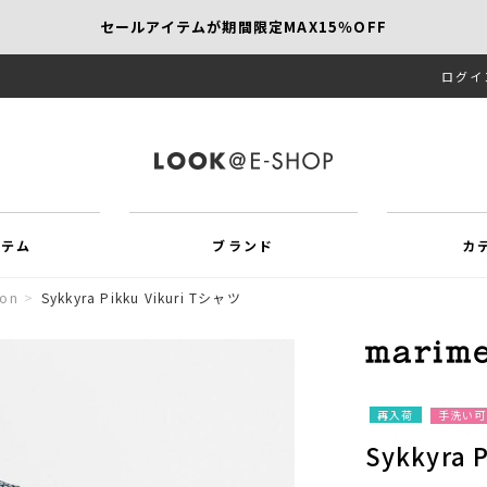
セールアイテムが期間限定MAX15％OFF
ログイ
【SCAPA】今すぐ着たい新作アイテム10％OFF
再値下げアイテムが追加！MORE SALE開催中！
イテム
ブランド
カ
ion
>
Sykkyra Pikku Vikuri Tシャツ
再入荷
手洗い可
Sykkyra 