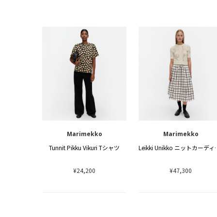
Marimekko
Marimekko
Tunnit Pikku Vikuri Tシャツ
Leikki Uni
¥24,200
¥47,300