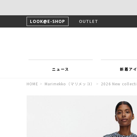
LOOK@E-SHOP
OUTLET
ニュース
新着ア
HOME
>
Marimekko（マリメッコ）
>
2026 New collect