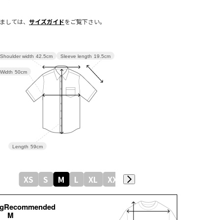
きましては、
サイズガイド
をご覧下さい。
Sleeve length
19.5cm
Shoulder width
42.5cm
Width
50cm
Length
59cm
XS
S
M
L
XL
XXL
kgRecommended
M