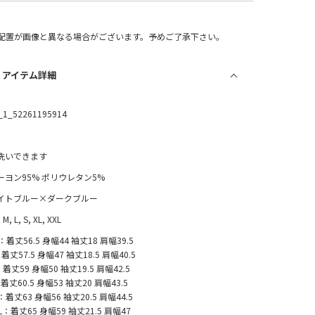
配置が画像と異なる場合がございます。予めご了承下さい。
/ アイテム詳細
_1_52261195914
洗いできます
ーヨン95% ポリウレタン5%
イトブルー×ダークブルー
 M, L, S, XL, XXL
：着丈56.5 身幅44 袖丈18 肩幅39.5
着丈57.5 身幅47 袖丈18.5 肩幅40.5
着丈59 身幅50 袖丈19.5 肩幅42.5
着丈60.5 身幅53 袖丈20 肩幅43.5
：着丈63 身幅56 袖丈20.5 肩幅44.5
L：着丈65 身幅59 袖丈21.5 肩幅47