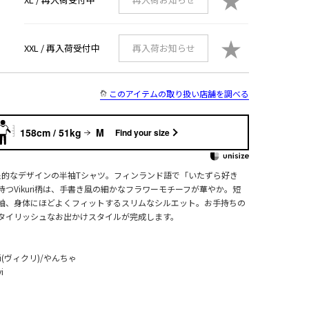
★
★
XXL /
再入荷受付中
再入荷お知らせ
このアイテムの取り扱い店舗を調べる
158cm / 51kg
M
Find your size
が印象的なデザインの半袖Tシャツ。フィンランド語で「いたずら好き
つVikuri柄は、手書き風の細かなフラワーモチーフが華やか。短
袖、身体にほどよくフィットするスリムなシルエット。お手持ちの
タイリッシュなお出かけスタイルが完成します。
i(ヴィクリ)/やんちゃ
i