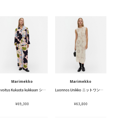
Marimekko
Marimekko
Viivoitus Kukasta kukkaan シャツ
Luonnos Unikko ニットワンピース
¥69,300
¥63,800