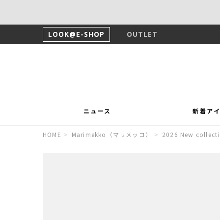
LOOK@E-SHOP
OUTLET
ニュース
新着ア
HOME
>
Marimekko（マリメッコ）
>
2026 New collect