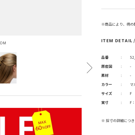
※商品により、柄の
ITEM DETAIL
OOM
品番
:
52
原産国
:
-
素材
:
-
カラー
:
マ
サイズ
:
F
実寸
:
F
※ 採寸の詳細につ