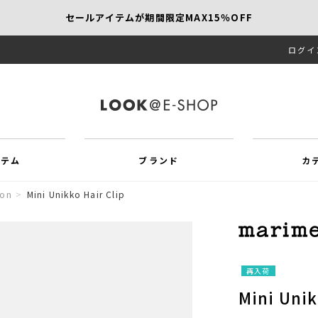
セールアイテムが期間限定MAX15％OFF
ログイ
【SCAPA】今すぐ着たい新作アイテム10％OFF
再値下げアイテムが追加！MORE SALE開催中！
イテム
ブランド
カ
ion
>
Mini Unikko Hair Clip
再入荷
Mini Unik