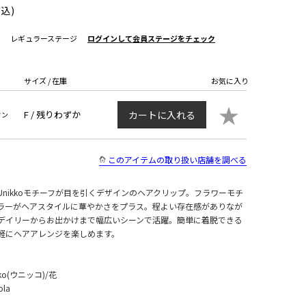
税込)
レギュラーステージ
ログインして会員ステージをチェック
サイズ / 在庫
お気に入り
★
F /
残りわずか
カートに入れる
ウン
このアイテムの取り扱い店舗を調べる
nikkoモチーフが目を引くデザインのヘアクリップ。フラワーモチ
ラーがヘアスタイルに華やかさをプラス。程よい存在感がありなが
デイリーからお出かけまで幅広いシーンで活躍。簡単に着脱できる
軽にヘアアレンジを楽しめます。
o(ウニッコ)/花
ola