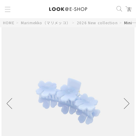
0
HOME
>
Marimekko（マリメッコ）
>
2026 New collection
>
Mini Unikko Hair Clip