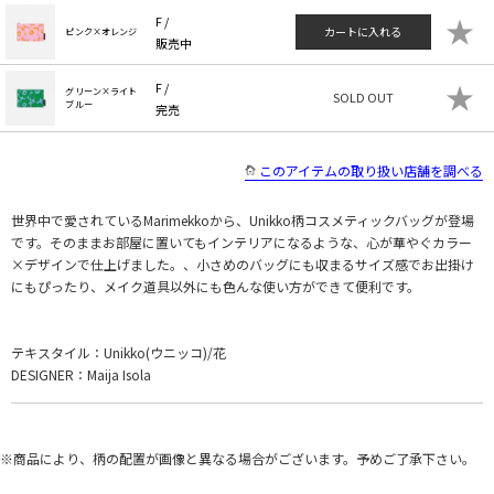
★
F /
カートに入れる
ピンク×オレンジ
販売中
★
F /
グリーン×ライト
SOLD OUT
ブルー
完売
このアイテムの取り扱い店舗を調べる
世界中で愛されているMarimekkoから、Unikko柄コスメティックバッグが登場
です。そのままお部屋に置いてもインテリアになるような、心が華やぐカラー
×デザインで仕上げました。、小さめのバッグにも収まるサイズ感でお出掛け
にもぴったり、メイク道具以外にも色んな使い方ができて便利です。
テキスタイル：Unikko(ウニッコ)/花
DESIGNER：Maija Isola
※商品により、柄の配置が画像と異なる場合がございます。予めご了承下さい。