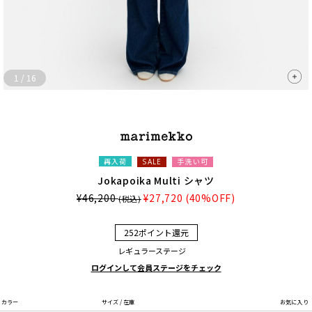
1
/
16
再入荷
手洗い可
SALE
Jokapoika Multi シャツ
¥46,200
¥27,720
(40%OFF)
(税込)
252ポイント還元
レギュラーステージ
ログインして会員ステージをチェック
カラー
サイズ / 在庫
お気に入り