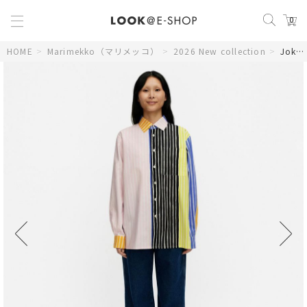
0
HOME
>
Marimekko（マリメッコ）
>
2026 New collection
>
Jokapoika Multi シャツ