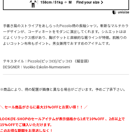
158cm / 51kg
M
Find your size
手書き風のストライプをあしらったPiccolo柄の長袖シャツ。斬新なマルチカラ
ーデザインが、コーディネートをモダンに演出してくれます。シルエットはほ
どよくリラックス感があり、胸ポケットと直線的な裾ラインが特徴。肌触りの
よいコットン布帛もポイント。男女兼用でおすすめのアイテムです。
テキスタイル：Piccolo(ピッコロ)/ピッコロ 《擬音語》
DESIGNER：Vuokko Eskolin-Nurmesniemi
※商品により、柄の配置が画像と異なる場合がございます。予めご了承下さい。
＼ セール商品がさらに最大15%OFFとお買い得！！ ／
LOOK＠E-SHOPのセールアイテムが表示価格から1点で10%OFF 、2点以上で
15%OFFでご購入いただけます。
このお得な期間をお見逃しなく！