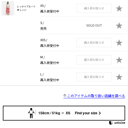
★
XS /
レッド×ブルー×
再入荷お知らせ
オレンジ
再入荷受付中
★
S /
SOLD OUT
完売
★
XXS /
再入荷お知らせ
再入荷受付中
★
M /
再入荷お知らせ
再入荷受付中
★
L /
再入荷お知らせ
再入荷受付中
このアイテムの取り扱い店舗を調べる
158cm / 51kg
XS
Find your size