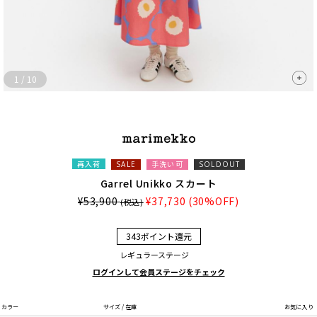
1
/
10
再入荷
手洗い可
SALE
SOLDOUT
Garrel Unikko スカート
¥53,900
¥37,730
(30%OFF)
(税込)
343ポイント還元
レギュラーステージ
ログインして会員ステージをチェック
カラー
サイズ / 在庫
お気に入り