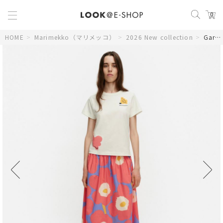
0
HOME
>
Marimekko（マリメッコ）
>
2026 New collection
>
Garrel Unikko スカート