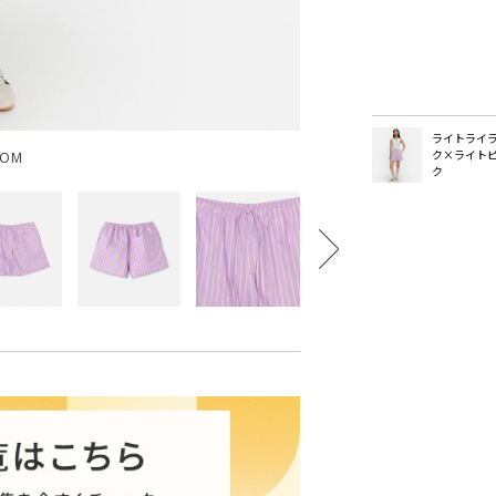
ライトライ
ク×ライト
OOM
ク