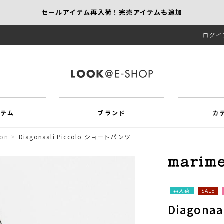
セールアイテム再入荷！完売アイテムも追加
ログイ
【KEITH/SCAPA】先行受注｜1,000円オフ
MORE SALE開催中！MAX60％OFF
イテム
ブランド
カ
ion
>
Diagonaali Piccolo ショートパンツ
再入荷
SALE
Diagona