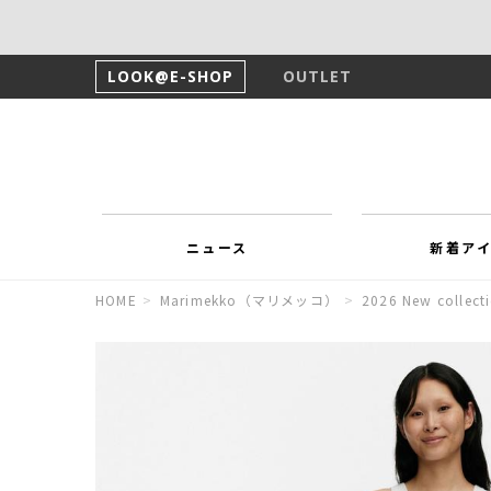
LOOK@E-SHOP
OUTLET
ニュース
新着ア
HOME
>
Marimekko（マリメッコ）
>
2026 New collect