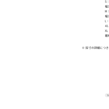
S：
幅3
M：
幅3
L：
41
XL
裾幅
※ 採寸の詳細につ
Th