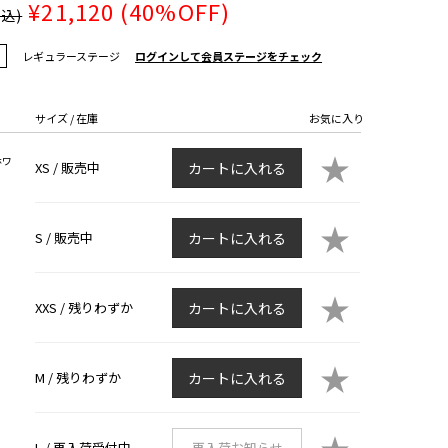
¥21,120
(40%OFF)
税込)
レギュラーステージ
ログインして会員ステージをチェック
サイズ / 在庫
お気に入り
★
ホワ
XS /
販売中
カートに入れる
★
S /
販売中
カートに入れる
★
XXS /
残りわずか
カートに入れる
★
M /
残りわずか
カートに入れる
L /
再入荷受付中
再入荷お知らせ