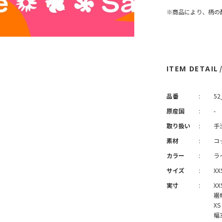
※商品により、柄の
ITEM DETAIL
品番
:
52
原産国
:
-
取り扱い
:
手
素材
:
コ
カラー
:
ラ
サイズ
:
XXS
実寸
:
XX
裾幅
XS
幅3