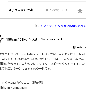
★
XL /
再入荷受付中
再入荷お知らせ
このアイテムの取り扱い店舗を調べる
158cm / 51kg
XS
Find your size
をあしらった Piccolo柄ショートパンツは、元気をくれそうな明
。コットン100%の布帛で肌触りがよく、ドロスト入りのゴムウエ
調節も行えます。日常使いはもちろん、スポーツやリゾート地、お
まで幅広いシーンにおすすめの一枚です。
olo(ピッコロ)/ピッコロ 《擬音語》
skolin-Nurmesniemi