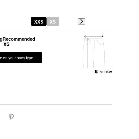
XXS
XS
kgRecommended
XS
e on your body type