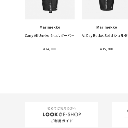
Marimekko
Marimekko
Carry All Unikko ショルダーバッグ
All 
¥34,100
¥35,200