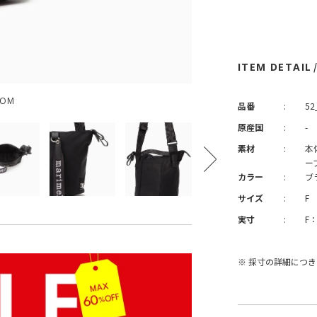
ITEM DETAIL
OOM
品番
:
52
原産国
:
-
素材
:
本
ー
カラー
:
ブ
サイズ
:
F
実寸
:
F
※ 採寸の詳細につ