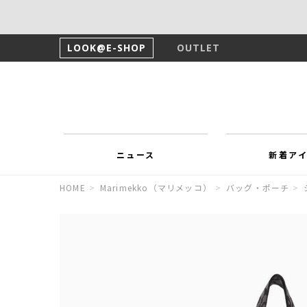
LOOK@E-SHOP
OUTLET
ニュース
新着ア
HOME
>
Marimekko（マリメッコ）
>
バッグ・ポーチ
>