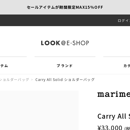
セールアイテムが期間限定MAX15％OFF
ログイ
【SCAPA】今すぐ着たい新作アイテム10％OFF
再値下げアイテムが追加！MORE SALE開催中！
イテム
ブランド
カ
ショルダーバッグ
>
Carry All Solid ショルダーバッグ
Carry A
¥33,000
(