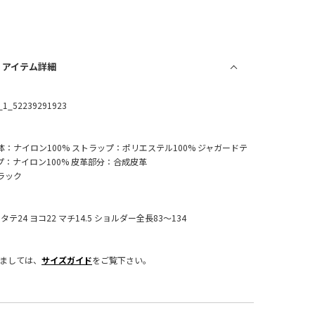
/ アイテム詳細
_1_52239291923
体：ナイロン100% ストラップ：ポリエステル100% ジャガードテ
プ：ナイロン100% 皮革部分：合成皮革
ラック
：タテ24 ヨコ22 マチ14.5 ショルダー全長83～134
きましては、
サイズガイド
をご覧下さい。