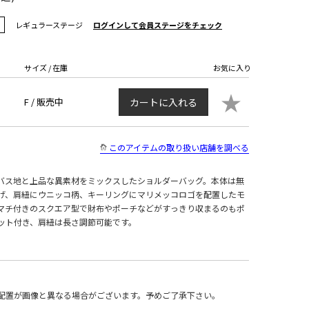
レギュラーステージ
ログインして会員ステージをチェック
サイズ / 在庫
お気に入り
★
F /
販売中
カートに入れる
このアイテムの取り扱い店舗を調べる
バス地と上品な異素材をミックスしたショルダーバッグ。本体は無
げ、肩紐にウニッコ柄、キーリングにマリメッコロゴを配置したモ
マチ付きのスクエア型で財布やポーチなどがすっきり収まるのもポ
ット付き、肩紐は長さ調節可能です。
配置が画像と異なる場合がございます。予めご了承下さい。