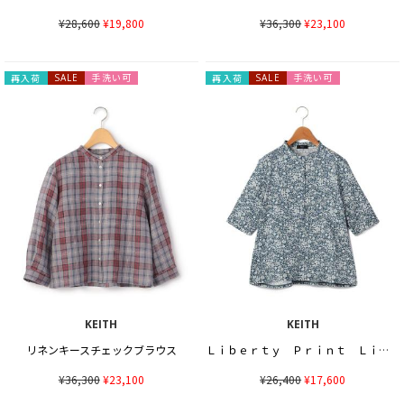
¥28,600
¥19,800
¥36,300
¥23,100
手洗い可
手洗い可
再入荷
SALE
再入荷
SALE
KEITH
KEITH
リネンキースチェックブラウス
Ｌｉｂｅｒｔｙ Ｐｒｉｎｔ Ｌｉｚｚｙカットソー
¥36,300
¥23,100
¥26,400
¥17,600