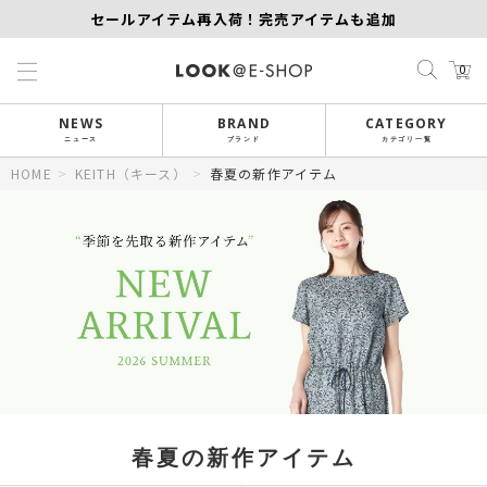
セールアイテム再入荷！完売アイテムも追加
【KEITH/SCAPA】先行受注｜1,000円オフ
0
MORE SALE開催中！MAX60％OFF
NEWS
BRAND
CATEGORY
ニュース
ブランド
カテゴリ一覧
HOME
>
KEITH（キース）
>
春夏の新作アイテム
春夏の新作アイテム