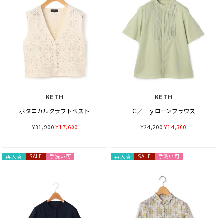
KEITH
KEITH
ボタニカルクラフトベスト
Ｃ／Ｌｙローンブラウス
¥31,900
¥17,600
¥24,200
¥14,300
手洗い可
手洗い可
再入荷
SALE
再入荷
SALE