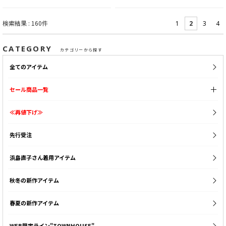
検索結果 : 160件
1
2
3
4
CATEGORY
カテゴリーから探す
全てのアイテム
セール商品一覧
≪再値下げ≫
先行受注
浜島直子さん着用アイテム
秋冬の新作アイテム
春夏の新作アイテム
WEB限定ライン"TOWNHOUSE"