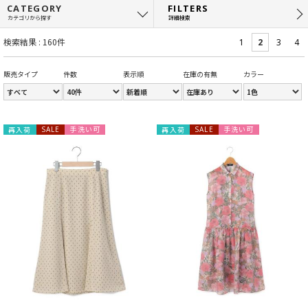
CATEGORY
FILTERS
カテゴリから探す
詳細検索
検索結果 : 160件
1
2
3
4
販売タイプ
件数
表示順
在庫の有無
カラー
手洗い可
手洗い可
再入荷
SALE
再入荷
SALE