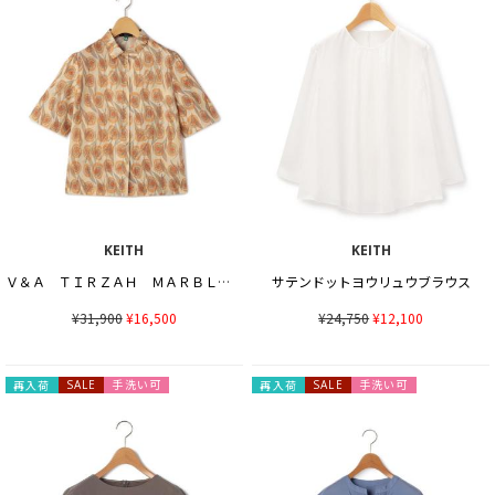
KEITH
KEITH
Ｖ＆Ａ ＴＩＲＺＡＨ ＭＡＲＢＬＥブラウス
サテンドットヨウリュウブラウス
¥31,900
¥16,500
¥24,750
¥12,100
手洗い可
手洗い可
再入荷
SALE
再入荷
SALE