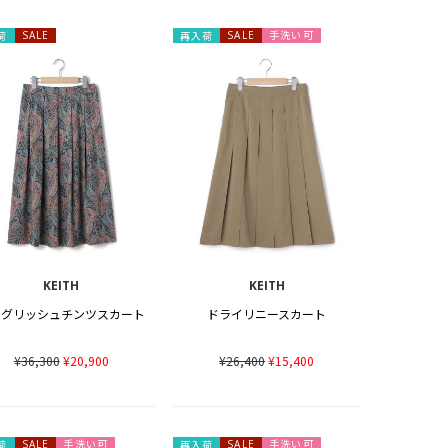
手洗い可
荷
SALE
再入荷
SALE
KEITH
KEITH
ングリッシュチンツスカート
ドライリニースカート
¥36,300
¥20,900
¥26,400
¥15,400
手洗い可
手洗い可
荷
SALE
再入荷
SALE