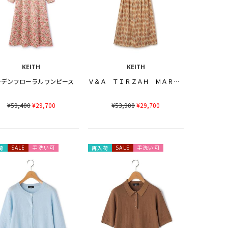
KEITH
KEITH
ーデンフローラルワンピース
Ｖ＆Ａ ＴＩＲＺＡＨ ＭＡＲＢＬＥワンピース
¥59,400
¥29,700
¥53,900
¥29,700
手洗い可
手洗い可
荷
SALE
再入荷
SALE