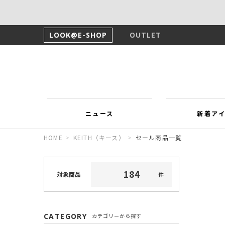
LOOK@E-SHOP
OUTLET
ニュース
新着ア
HOME
>
KEITH（キース）
>
セール商品一覧
1
8
4
対象商品
件
CATEGORY
カテゴリーから探す