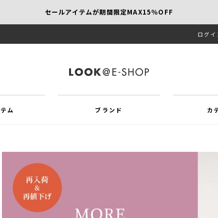
セールアイテムが期間限定MAX15％OFF
ログイ
【SCAPA】今すぐ着たい新作アイテム10％OFF
再値下げアイテムが追加！MORE SALE開催中！
イテム
ブランド
カ