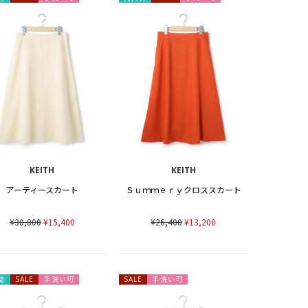
KEITH
KEITH
アーティースカート
Ｓｕｍｍｅｒｙクロススカート
¥30,800
¥15,400
¥26,400
¥13,200
手洗い可
手洗い可
荷
SALE
SALE