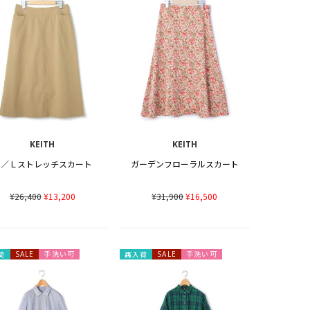
KEITH
KEITH
Ｃ／Ｌストレッチスカート
ガーデンフローラルスカート
¥26,400
¥13,200
¥31,900
¥16,500
手洗い可
手洗い可
荷
SALE
再入荷
SALE