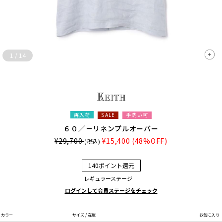
1
/
14
再入荷
手洗い可
SALE
６０／－リネンプルオーバー
¥29,700
¥15,400
(48%OFF)
(税込)
140ポイント還元
レギュラーステージ
ログインして会員ステージをチェック
カラー
サイズ / 在庫
お気に入り