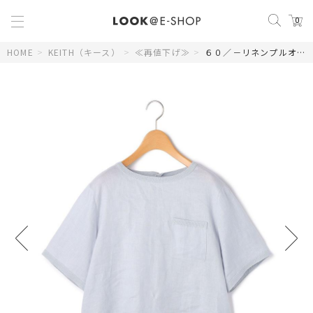
0
HOME
>
KEITH（キース）
>
≪再値下げ≫
>
６０／－リネンプルオーバー