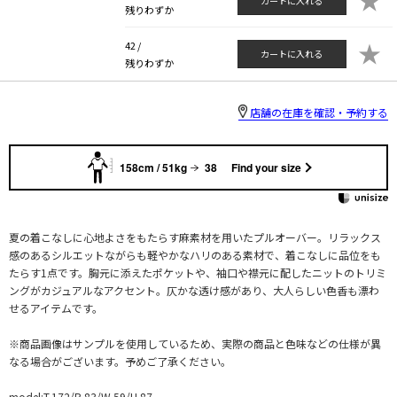
カートに入れる
残りわずか
★
42 /
カートに入れる
残りわずか
店舗の在庫を確認・予約する
158cm / 51kg
38
Find your size
夏の着こなしに心地よさをもたらす麻素材を用いたプルオーバー。リラックス
感のあるシルエットながらも軽やかなハリのある素材で、着こなしに品位をも
たらす1点です。胸元に添えたポケットや、袖口や襟元に配したニットのトリミ
ングがカジュアルなアクセント。仄かな透け感があり、大人らしい色香も漂わ
せるアイテムです。
※商品画像はサンプルを使用しているため、実際の商品と色味などの仕様が異
なる場合がございます。予めご了承ください。
model:T.172/B.83/W.59/H.87