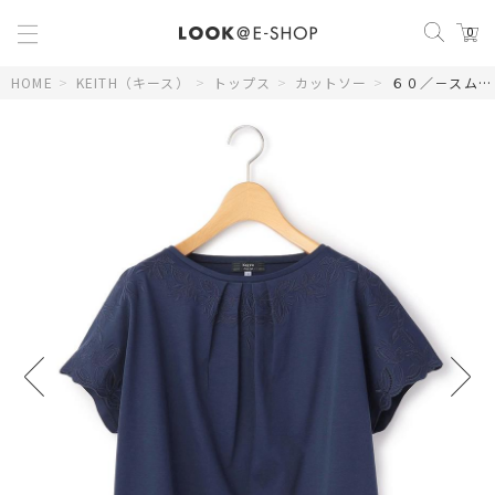
0
HOME
>
KEITH（キース）
>
トップス
>
カットソー
>
６０／－スムースカットソーTシャツ