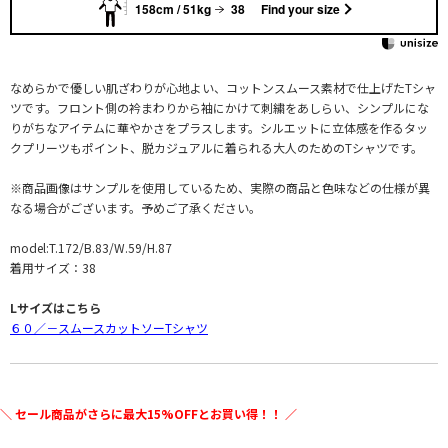
158cm / 51kg
38
Find your size
なめらかで優しい肌ざわりが心地よい、コットンスムース素材で仕上げたTシャ
ツです。フロント側の衿まわりから袖にかけて刺繍をあしらい、シンプルにな
りがちなアイテムに華やかさをプラスします。シルエットに立体感を作るタッ
クプリーツもポイント、脱カジュアルに着られる大人のためのTシャツです。
※商品画像はサンプルを使用しているため、実際の商品と色味などの仕様が異
なる場合がございます。予めご了承ください。
model:T.172/B.83/W.59/H.87
着用サイズ：38
Lサイズはこちら
６０／－スムースカットソーTシャツ
＼ セール商品がさらに最大15%OFFとお買い得！！ ／