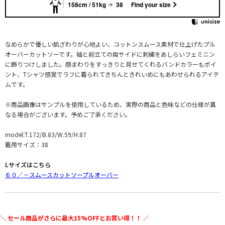
158cm / 51kg
38
Find your size
なめらかで優しい肌ざわりが心地よい、コットンスムース素材で仕上げたプル
オーバーカットソーです。袖と前立ての両サイドに刺繍をあしらいフェミニン
に飾りつけしました。顔まわりをすっきりと見せてくれるバンドカラーもポイ
ント、Tシャツ感覚でラフに着られてきちんときれいめにもあわせられるアイテ
ムです。
※商品画像はサンプルを使用しているため、実際の商品と色味などの仕様が異
なる場合がございます。予めご了承ください。
model:T.172/B.83/W.59/H.87
着用サイズ：38
Lサイズはこちら
６０／－スムースカットソープルオーバー
＼ セール商品がさらに最大15%OFFとお買い得！！ ／