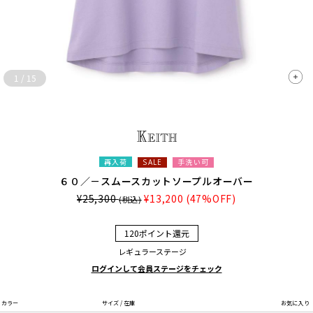
1
/
15
再入荷
手洗い可
SALE
６０／－スムースカットソープルオーバー
¥25,300
¥13,200
(47%OFF)
(税込)
120ポイント還元
レギュラーステージ
ログインして会員ステージをチェック
カラー
サイズ / 在庫
お気に入り