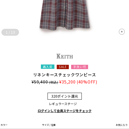
1
/
13
再入荷
手洗い可
SALE
リネンキースチェックワンピース
¥59,400
¥35,200
(40%OFF)
(税込)
320ポイント還元
レギュラーステージ
ログインして会員ステージをチェック
カラー
サイズ / 在庫
お気に入り