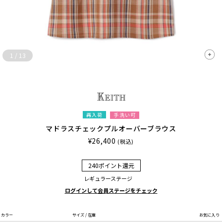
1
/
13
再入荷
手洗い可
マドラスチェックプルオーバーブラウス
¥26,400
(税込)
240ポイント還元
レギュラーステージ
ログインして会員ステージをチェック
カラー
サイズ / 在庫
お気に入り