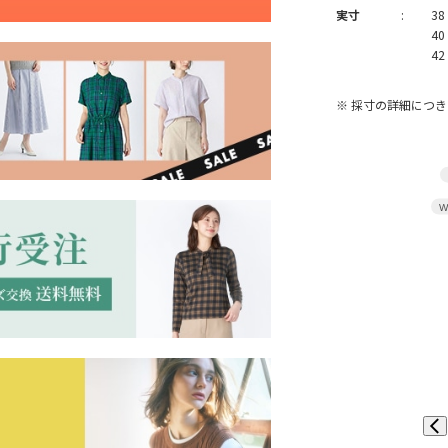
実寸
:
38
40
42
※ 採寸の詳細につ
W