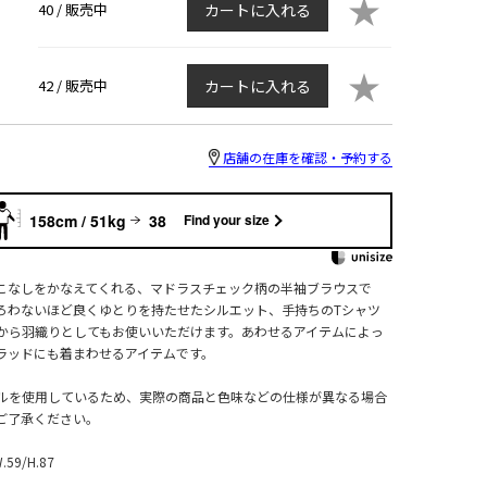
★
40 /
販売中
カートに入れる
★
42 /
販売中
カートに入れる
店舗の在庫を確認・予約する
158cm / 51kg
38
Find your size
こなしをかなえてくれる、マドラスチェック柄の半袖ブラウスで
ろわないほど良くゆとりを持たせたシルエット、手持ちのTシャツ
から羽織りとしてもお使いいただけます。あわせるアイテムによっ
ラッドにも着まわせるアイテムです。
ルを使用しているため、実際の商品と色味などの仕様が異なる場合
ご了承ください。
W.59/H.87