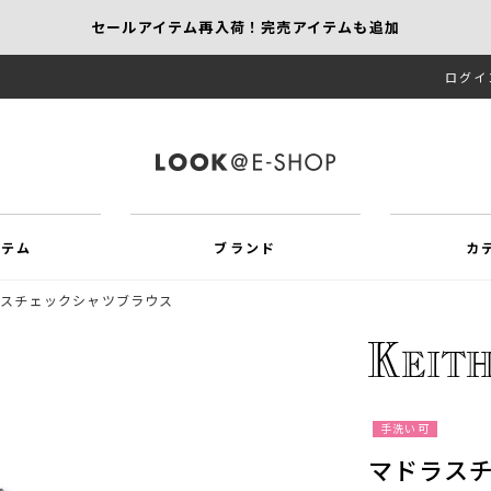
セールアイテム再入荷！完売アイテムも追加
ログイ
【KEITH/SCAPA】先行受注｜1,000円オフ
MORE SALE開催中！MAX60％OFF
イテム
ブランド
カ
ラスチェックシャツブラウス
手洗い可
マドラス