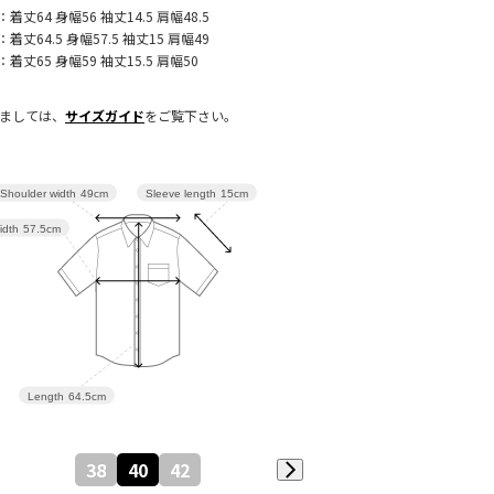
：着丈64 身幅56 袖丈14.5 肩幅48.5
：着丈64.5 身幅57.5 袖丈15 肩幅49
：着丈65 身幅59 袖丈15.5 肩幅50
きましては、
サイズガイド
をご覧下さい。
Sleeve length
15cm
Shoulder width
49cm
idth
57.5cm
Length
64.5cm
38
40
42