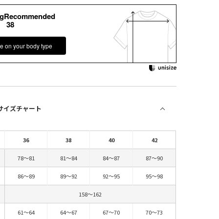
kgRecommended
38
e on your body type
 サイズチャート
36
38
40
42
78～81
81～84
84～87
87～90
86～89
89～92
92～95
95～98
158～162
61～64
64～67
67～70
70～73