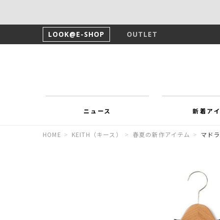
LOOK@E-SHOP
OUTLET
ニュース
新着ア
HOME
>
KEITH（キース）
>
春夏の新作アイテム
>
マド