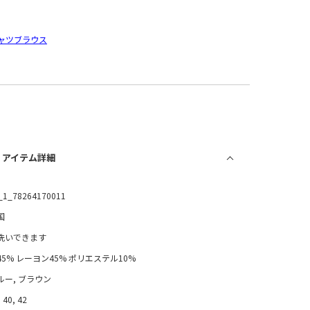
ャツブラウス
/ アイテム詳細
_1_78264170011
国
洗いできます
45% レーヨン45% ポリエステル10%
ルー, ブラウン
 40, 42