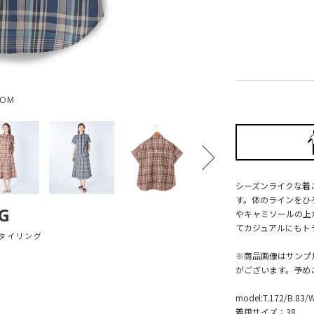
OOM
シーズンライクな着
す。体のラインをひ
G
やキャミソールの上
てカジュアルにもト
タイリング
※商品画像はサンプ
がございます。予め
model:T.172/B.83/
着用サイズ：38