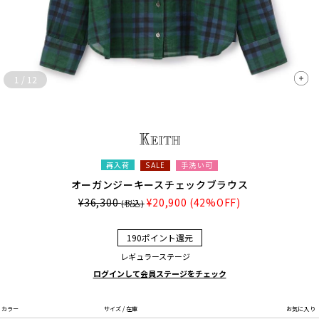
1
/
12
再入荷
手洗い可
SALE
オーガンジーキースチェックブラウス
¥36,300
¥20,900
(42%OFF)
(税込)
190ポイント還元
レギュラーステージ
ログインして会員ステージをチェック
カラー
サイズ / 在庫
お気に入り