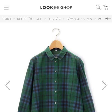
0
HOME
>
KEITH（キース）
>
トップス
>
ブラウス・シャツ
>
オーガンジーキースチェックブラウス