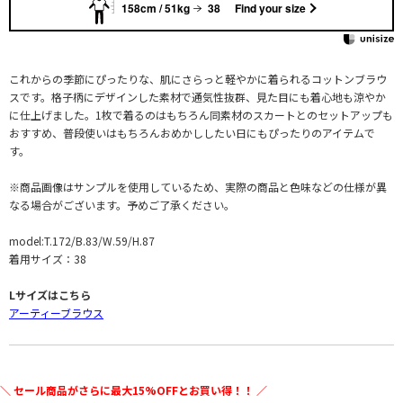
158cm / 51kg
38
Find your size
これからの季節にぴったりな、肌にさらっと軽やかに着られるコットンブラウ
スです。格子柄にデザインした素材で通気性抜群、見た目にも着心地も涼やか
に仕上げました。1枚で着るのはもちろん同素材のスカートとのセットアップも
おすすめ、普段使いはもちろんおめかししたい日にもぴったりのアイテムで
す。
※商品画像はサンプルを使用しているため、実際の商品と色味などの仕様が異
なる場合がございます。予めご了承ください。
model:T.172/B.83/W.59/H.87
着用サイズ：38
Lサイズはこちら
アーティーブラウス
＼ セール商品がさらに最大15%OFFとお買い得！！ ／