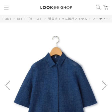
0
HOME
>
KEITH（キース）
>
浜島直子さん着用アイテム
>
アーティーブラウス