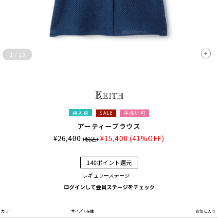
1
/
13
再入荷
手洗い可
SALE
アーティーブラウス
¥26,400
¥15,400
(41%OFF)
(税込)
140ポイント還元
レギュラーステージ
ログインして会員ステージをチェック
カラー
サイズ / 在庫
お気に入り