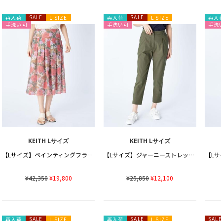
再入荷
SALE
L SIZE
再入荷
SALE
L SIZE
再入
手洗い可
手洗い可
手洗
KEITH Lサイズ
KEITH Lサイズ
【Lサイズ】ペインティングフラワースカート
【Lサイズ】ジャーニーストレッチパンツ
【L
¥42,350
¥19,800
¥25,850
¥12,100
再入荷
SALE
L SIZE
再入荷
SALE
L SIZE
SAL