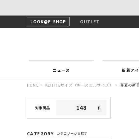
LOOK@E-SHOP
OUTLET
ニュース
新着ア
HOME
>
KEITH Lサイズ（キースエルサイズ）
>
春夏の新
1
4
8
対象商品
件
CATEGORY
カテゴリーから探す