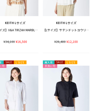
KEITH Lサイズ
KEITH Lサイズ
【Lサイズ】V&A TIRZAH MARBLEブラウス
【Lサイズ】サテンドットヨウリュウブラウス
¥34,100
¥16,500
¥26,400
¥12,100
荷
SALE
L SIZE
再入荷
SALE
L SIZE
い可
手洗い可