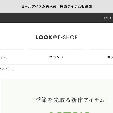
セールアイテム再入荷！完売アイテムも追加
ログイ
【KEITH/SCAPA】先行受注｜1,000円オフ
MORE SALE開催中！MAX60％OFF
イテム
ブランド
カ
作アイテム