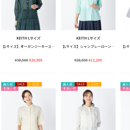
KEITH Lサイズ
KEITH Lサイズ
【Lサイズ】オーガンジーキースチェックブラウス
【Lサイズ】シャンブレーローンブラウス
【L
¥38,500
¥20,900
¥28,050
¥13,200
再入荷
SALE
L SIZE
再入荷
SALE
L SIZE
再入
手洗い可
手洗い可
手洗