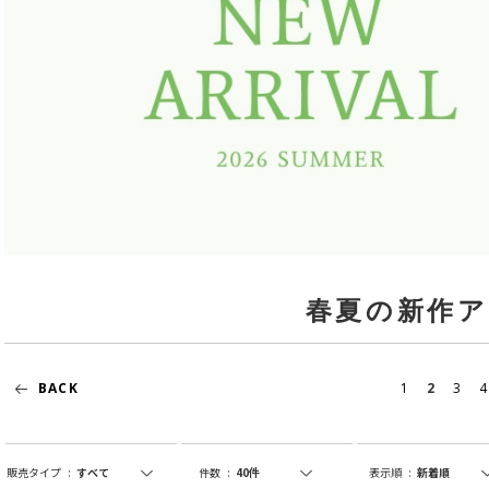
春夏の新作
BACK
1
2
3
4
販売タイプ
:
件数
:
表示順
: