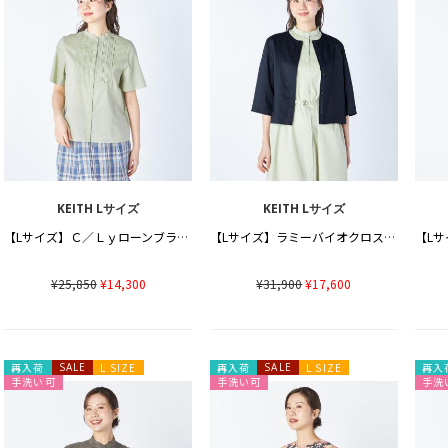
KEITH Lサイズ
KEITH Lサイズ
【Lサイズ】Ｃ／Ｌｙローンブラウス
【Lサイズ】ラミーバイオクロスブラウス
¥25,850
¥14,300
¥31,900
¥17,600
再入荷
SALE
L SIZE
再入荷
SALE
L SIZE
再入
手洗い可
手洗い可
手洗