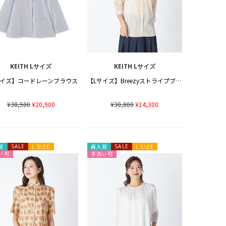
KEITH Lサイズ
KEITH Lサイズ
サイズ】コードレーンブラウス
【Lサイズ】Breezyストライプブラウス
¥38,500
¥20,900
¥30,800
¥14,300
荷
SALE
L SIZE
再入荷
SALE
L SIZE
い可
手洗い可