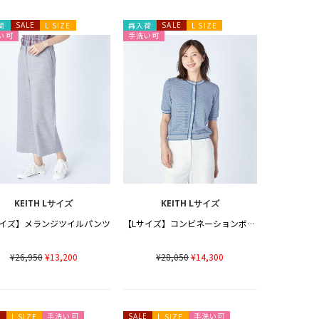
荷
SALE
L SIZE
再入荷
SALE
L SIZE
い可
手洗い可
KEITH Lサイズ
KEITH Lサイズ
サイズ】メランジツイルパンツ
【Lサイズ】コンビネーションボーダーニット
¥26,950
¥13,200
¥28,050
¥14,300
手洗い可
手洗い可
E
L SIZE
SALE
L SIZE