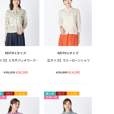
KEITH Lサイズ
KEITH Lサイズ
【Lサイズ】ミモザパッチワークシャツブラウス
【Lサイズ】ラミーローンシャツ
¥30,250
¥16,500
¥30,800
¥14,300
荷
SALE
L SIZE
再入荷
SALE
L SIZE
い可
手洗い可