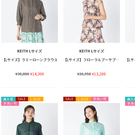
KEITH Lサイズ
KEITH Lサイズ
【Lサイズ】ラミーローンブラウス
【Lサイズ】フローラルブーケブラウス
¥30,800
¥14,300
¥26,950
¥13,200
手洗い可
再入荷
SALE
L SIZE
SALE
L SIZE
再入
手洗い可
手洗