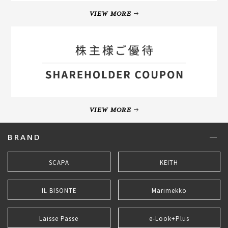
VIEW MORE
VIEW MORE
BRAND
SCAPA
KEITH
IL BISONTE
Marimekko
Laisse Passe
e-Look+Plus