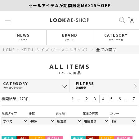
セールアイテムが期間限定MAX15％OFF
【SCAPA】今すぐ着たい新作アイテム10％OFF
0
再値下げアイテムが追加！MORE SALE開催中！
NEWS
BRAND
CATEGORY
ニュース
ブランド
カテゴリ一覧
HOME
>
KEITH Lサイズ（キースエルサイズ）
>
全ての商品
ALL ITEMS
すべての商品
CATEGORY
FILTERS
カテゴリから探す
詳細検索
検索結果 : 273件
...
...
1
2
3
4
5
6
7
販売タイプ
件数
表示順
在庫の有無
カラー
手洗い可
手洗い可
再入荷
SALE
L SIZE
再入荷
SALE
L SIZE