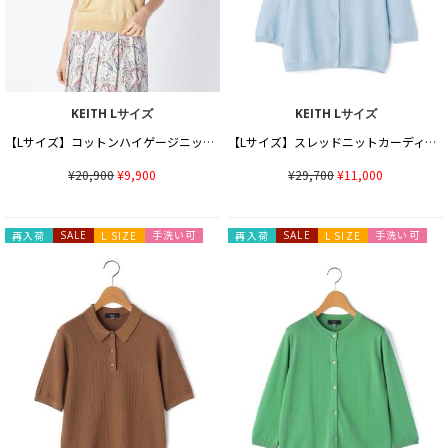
KEITH Lサイズ
KEITH Lサイズ
【Lサイズ】コットンハイゲージニットプルオーバー
【Lサイズ】スレッドニットカーディガン
¥20,900
¥9,900
¥29,700
¥11,000
手洗い可
手洗い可
再入荷
SALE
L SIZE
再入荷
SALE
L SIZE