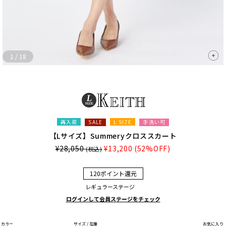
1
/
18
再入荷
L SIZE
手洗い可
SALE
【Lサイズ】Summeryクロススカート
¥28,050
¥13,200
(52%OFF)
(税込)
120ポイント還元
レギュラーステージ
ログインして会員ステージをチェック
カラー
サイズ / 在庫
お気に入り