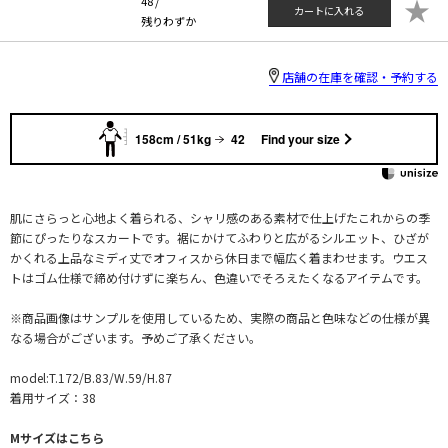
★
48 /
カートに入れる
残りわずか
店舗の在庫を確認・予約する
158cm / 51kg
42
Find your size
肌にさらっと心地よく着られる、シャリ感のある素材で仕上げたこれからの季
節にぴったりなスカートです。裾にかけてふわりと広がるシルエット、ひざが
かくれる上品なミディ丈でオフィスから休日まで幅広く着まわせます。ウエス
トはゴム仕様で締め付けずに楽ちん、色違いでそろえたくなるアイテムです。
※商品画像はサンプルを使用しているため、実際の商品と色味などの仕様が異
なる場合がございます。予めご了承ください。
model:T.172/B.83/W.59/H.87
着用サイズ：38
Mサイズはこちら