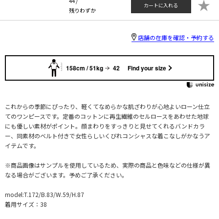
★
44 /
カートに入れる
残りわずか
店舗の在庫を確認・予約する
158cm / 51kg
42
Find your size
これからの季節にぴったり、軽くてなめらかな肌ざわりが心地よいローン仕立
てのワンピースです。定番のコットンに再生繊維のセルロースをあわせた地球
にも優しい素材がポイント。顔まわりをすっきりと見せてくれるバンドカラ
ー、同素材のベルト付きで女性らしいくびれコンシャスな着こなしがかなうア
イテムです。
※商品画像はサンプルを使用しているため、実際の商品と色味などの仕様が異
なる場合がございます。予めご了承ください。
model:T.172/B.83/W.59/H.87
着用サイズ：38