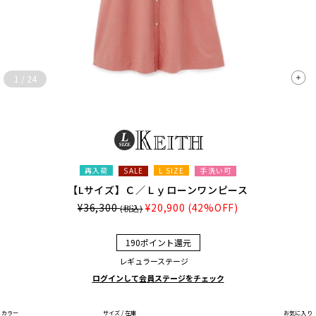
1
/
24
再入荷
L SIZE
手洗い可
SALE
【Lサイズ】Ｃ／Ｌｙローンワンピース
¥36,300
¥20,900
(42%OFF)
(税込)
190ポイント還元
レギュラーステージ
ログインして会員ステージをチェック
カラー
サイズ / 在庫
お気に入り