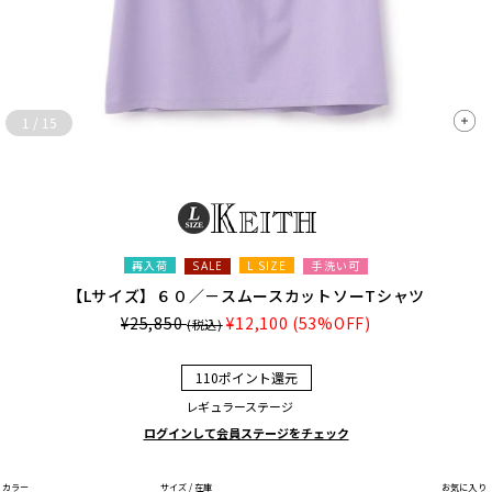
1
/
15
再入荷
L SIZE
手洗い可
SALE
【Lサイズ】６０／－スムースカットソーTシャツ
¥25,850
¥12,100
(53%OFF)
(税込)
110ポイント還元
レギュラーステージ
ログインして会員ステージをチェック
カラー
サイズ / 在庫
お気に入り