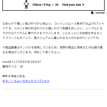
158cm / 51kg
44
Find your size
なめらかで優しい肌ざわりが心地よい、コットンスムース素材で仕上げたTシャ
ツです。フロント側の衿まわりから袖にかけて刺繍をあしらい、シンプルにな
りがちなアイテムに華やかさをプラスします。シルエットに立体感を作るタッ
クプリーツもポイント、脱カジュアルに着られる大人のためのTシャツです。
※商品画像はサンプルを使用しているため、実際の商品と色味などの仕様が異
なる場合がございます。予めご了承ください。
model:T.172/B.83/W.59/H.87
着用サイズ：38
Mサイズはこちら
６０／－スムースカットソーTシャツ