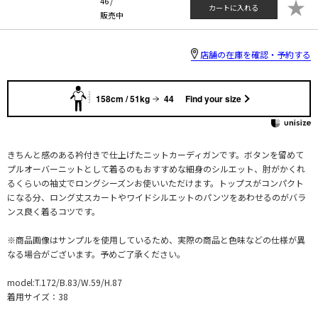
★
46 /
カートに入れる
販売中
店舗の在庫を確認・予約する
158cm / 51kg
44
Find your size
きちんと感のある衿付きで仕上げたニットカーディガンです。ボタンを留めて
プルオーバーニットとして着るのもおすすめな細身のシルエット、肘がかくれ
るくらいの袖丈でロングシーズンお使いいただけます。トップスがコンパクト
になる分、ロング丈スカートやワイドシルエットのパンツをあわせるのがバラ
ンス良く着るコツです。
※商品画像はサンプルを使用しているため、実際の商品と色味などの仕様が異
なる場合がございます。予めご了承ください。
model:T.172/B.83/W.59/H.87
着用サイズ：38