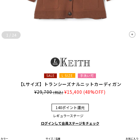
1
/
24
L SIZE
手洗い可
SALE
【Lサイズ】トランシーズナルニットカーディガン
¥29,700
¥15,400
(48%OFF)
(税込)
140ポイント還元
レギュラーステージ
ログインして会員ステージをチェック
カラー
サイズ / 在庫
お気に入り