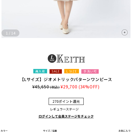
1
/
14
再入荷
L SIZE
手洗い可
SALE
【Lサイズ】ジオメトリックパターンワンピース
¥45,650
¥29,700
(34%OFF)
(税込)
270ポイント還元
レギュラーステージ
ログインして会員ステージをチェック
カラー
サイズ / 在庫
お気に入り