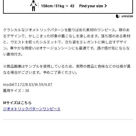
158cm / 51kg
42
Find your size
クラシカルなジオメトリックパターンを散りばめた素材のワンピース。襟のあ
るデザインで、かしこまった印象の着こなしを楽しめます。落ち感のある素材
と、ウエストを絞ったシルエットで、立ち姿をエレガントに映し出すデザイ
ン。華やかな柄使いはオケージョンシーンにも最適です。透け感が気にならな
い裏地付き。
※商品画像はサンプルを使用しているため、実際の商品と色味などの仕様が異
なる場合がございます。予めご了承ください。
model:T.172/B.83/W.59/H.87
着用サイズ：38
Mサイズはこちら
ジオメトリックパターンワンピース