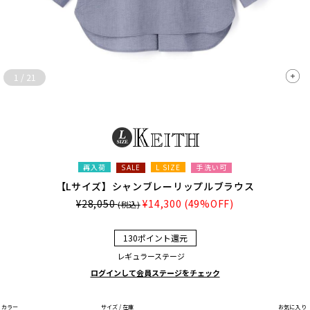
1
/
21
再入荷
L SIZE
手洗い可
SALE
【Lサイズ】シャンブレーリップルブラウス
¥28,050
¥14,300
(49%OFF)
(税込)
130ポイント還元
レギュラーステージ
ログインして会員ステージをチェック
カラー
サイズ / 在庫
お気に入り