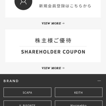
VIEW MORE
VIEW MORE
BRAND
SCAPA
KEITH
IL BISONTE
Marimekko