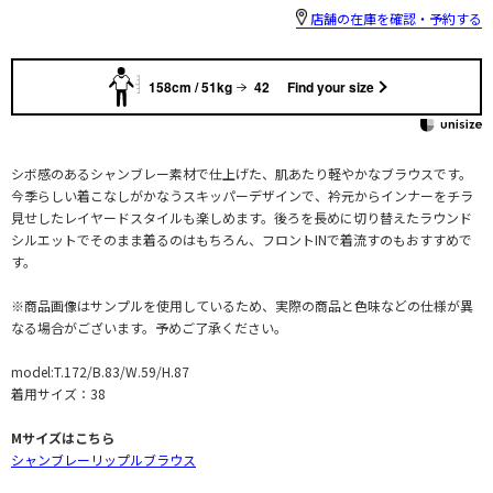
店舗の在庫を確認・予約する
158cm / 51kg
42
Find your size
シボ感のあるシャンブレー素材で仕上げた、肌あたり軽やかなブラウスです。
今季らしい着こなしがかなうスキッパーデザインで、衿元からインナーをチラ
見せしたレイヤードスタイルも楽しめます。後ろを長めに切り替えたラウンド
シルエットでそのまま着るのはもちろん、フロントINで着流すのもおすすめで
す。
※商品画像はサンプルを使用しているため、実際の商品と色味などの仕様が異
なる場合がございます。予めご了承ください。
model:T.172/B.83/W.59/H.87
着用サイズ：38
Mサイズはこちら
シャンブレーリップルブラウス