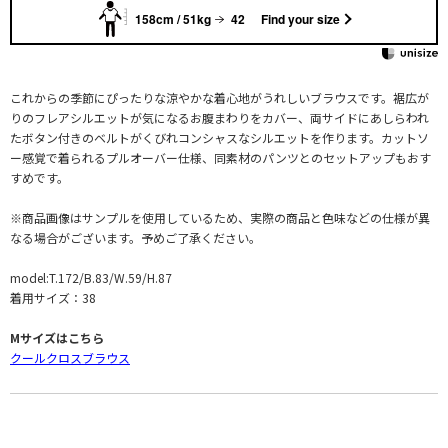
158cm / 51kg
42
Find your size
これからの季節にぴったりな涼やかな着心地がうれしいブラウスです。裾広が
りのフレアシルエットが気になるお腹まわりをカバー、両サイドにあしらわれ
たボタン付きのベルトがくびれコンシャスなシルエットを作ります。カットソ
ー感覚で着られるプルオーバー仕様、同素材のパンツとのセットアップもおす
すめです。
※商品画像はサンプルを使用しているため、実際の商品と色味などの仕様が異
なる場合がございます。予めご了承ください。
model:T.172/B.83/W.59/H.87
着用サイズ：38
Mサイズはこちら
クールクロスブラウス