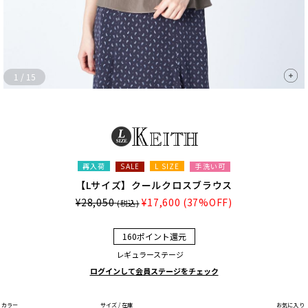
1
/
15
再入荷
L SIZE
手洗い可
SALE
【Lサイズ】クールクロスブラウス
¥28,050
¥17,600
(37%OFF)
(税込)
160ポイント還元
レギュラーステージ
ログインして会員ステージをチェック
カラー
サイズ / 在庫
お気に入り