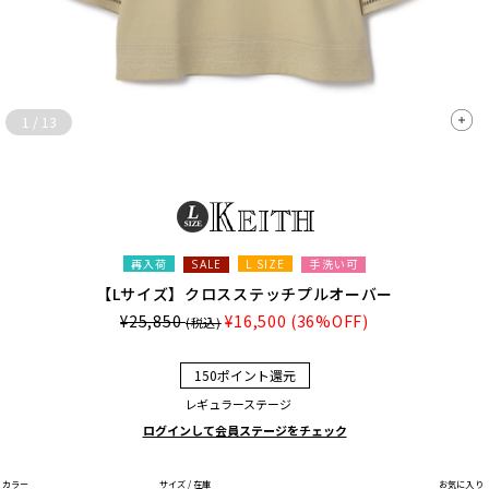
1
/
13
再入荷
L SIZE
手洗い可
SALE
【Lサイズ】クロスステッチプルオーバー
¥25,850
¥16,500
(36%OFF)
(税込)
150ポイント還元
レギュラーステージ
ログインして会員ステージをチェック
カラー
サイズ / 在庫
お気に入り