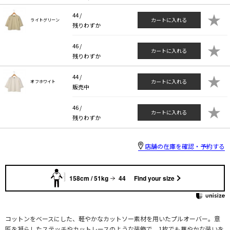
★
44 /
カートに入れる
ライトグリーン
残りわずか
★
46 /
カートに入れる
残りわずか
★
44 /
カートに入れる
オフホワイト
販売中
★
46 /
カートに入れる
残りわずか
店舗の在庫を確認・予約する
158cm / 51kg
44
Find your size
コットンをベースにした、軽やかなカットソー素材を用いたプルオーバー。意
匠を凝らしたステッチやカットレースのような装飾で、1枚でも華やかな装いを